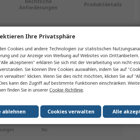
Rechtliche
Produktdetails
Anforderungen
ektieren Ihre Privatsphäre
ein oder mehrere Eigenschaften auswählen.
en Cookies und andere Technologien zur statistischen Nutzungsanal
Wert
erung und zur Anzeige von Werbung auf Websites von Drittanbietern.
"Alle akzeptieren" erklären Sie sich mit der Verarbeitung von nicht-ess
RS PRO
verstanden. Sie können Ihre Cookies auswählen, indem Sie auf "Cook
en verwalten" klicken. Wenn Sie dies nicht möchten, klicken Sie auf "Al
Lötrauch-Absaugerzubehör
Dies kann den Zugriff auf bestimmte Funktionen einschränken. Weite
en finden Sie in unserer
Cookie-Richtlinie
.
g mit
T1
Nein
e ablehnen
Cookies verwalten
Alle akzep
Vorfilter
sungen
No