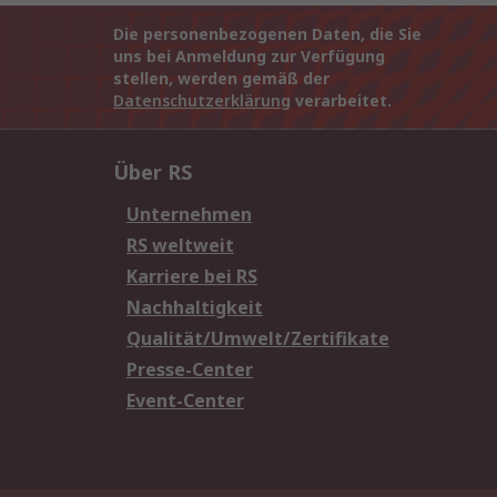
Die personenbezogenen Daten, die Sie
uns bei Anmeldung zur Verfügung
stellen, werden gemäß der
Datenschutzerklärung
verarbeitet.
Über RS
Unternehmen
RS weltweit
Karriere bei RS
Nachhaltigkeit
Qualität/Umwelt/Zertifikate
Presse-Center
Event-Center