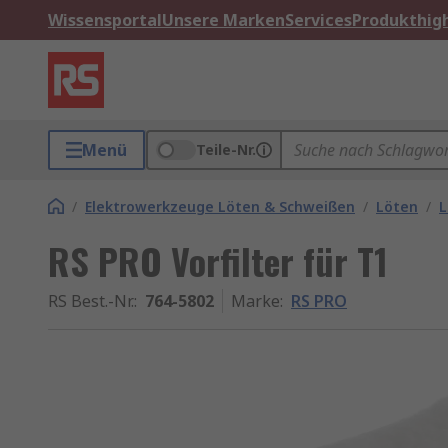
Wissensportal
Unsere Marken
Services
Produkthigh
Menü
Teile-Nr.
/
Elektrowerkzeuge Löten & Schweißen
/
Löten
/
L
RS PRO Vorfilter für T1
RS Best.-Nr.
:
764-5802
Marke
:
RS PRO