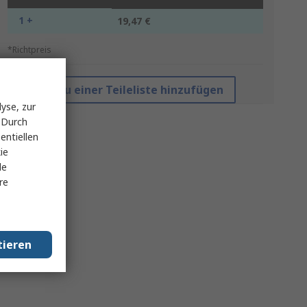
1 +
19,47 €
*Richtpreis
Zu einer Teileliste hinzufügen
yse, zur
 Durch
entiellen
ie
le
re
tieren