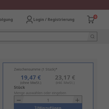
0
olgung
Login / Registrierung
Zwischensumme (1 Stück)*
19,47 €
23,17 €
(ohne MwSt.)
(inkl. MwSt.)
Add
Stück
to
Menge auswählen oder eingeben
Basket
Hinzufügen