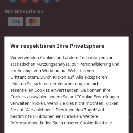
Wir akzeptieren:
Service
Wir respektieren Ihre Privatsphäre
Value Added Services
Lieferlösungen
Wir verwenden Cookies und andere Technologien zur
Rücksendungen
Kontakt
statistischen Nutzungsanalyse, zur Personalisierung und
Hilfe
Privatkunden
zur Anzeige von Werbung auf Websites von
Drittanbietern. Durch Klicken auf "Alle akzeptieren"
Rechtliches
erklären Sie sich mit der Verarbeitung von nicht-
essentiellen Cookies einverstanden. Sie können Ihre
AGB
Datenschutz
Cookies auswählen, indem Sie auf "Cookie Einstellungen
Cookie-Richtlinie
Zahlungsbedingungen
verwalten" klicken. Wenn Sie dies nicht möchten, klicken
Copyright/Impressum
Entsorgung
Sie auf "Alle ablehnen". Dies kann den Zugriff auf
Elektrogeräte/Batterien
bestimmte Funktionen einschränken. Weitere
Informationen finden Sie in unserer
Cookie-Richtlinie
.
Über RS