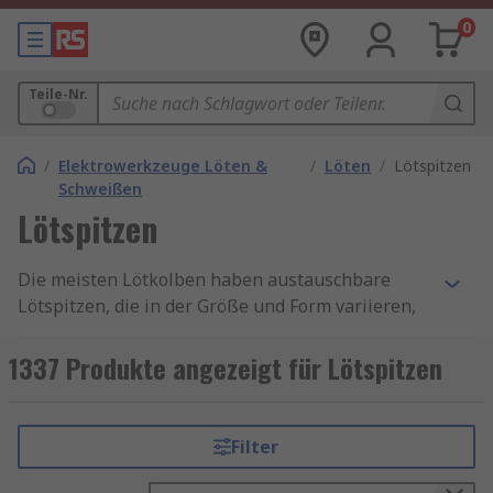
0
Teile-Nr.
/
Elektrowerkzeuge Löten &
/
Löten
/
Lötspitzen
Schweißen
Lötspitzen
Die meisten Lötkolben haben austauschbare
Lötspitzen, die in der Größe und Form variieren,
abhängig von der Art der Lötarbeit, die Sie
verrichten. Lötspitzen haben einen Winkel von
1337 Produkte angezeigt für Lötspitzen
22° bis 90°. Die meisten Lötkolbenspitzen
bestehen aus einem mit Eisen beschichteten
Kupferkern. Das Kupfer wird für die
Filter
Wärmeübertragung verwendet und die
Eisenbeschichtung ist dauerhaft. Kupfer