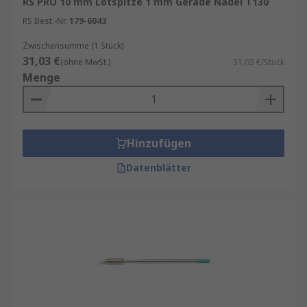
RS PRO 10 mm Lötspitze 1 mm Gerade Nadel T130
Durch die richtige Pflege können Sie die
RS Best.-Nr.
179-6043
Lebensdauer Ihrer Lötspitzen deutlich
verlängern und dauerhaft präzise Ergebnisse
Zwischensumme (1 Stück)
31,03 €
erzielen.
(ohne MwSt.)
31,03 €/Stück
Menge
Lötspitzen für verschiedene Anwendungen
Je nach Einsatzgebiet unterscheiden sich die
Hinzufügen
Anforderungen:
Datenblätter
Elektronik & SMD-Arbeiten
Hier sind feine
Spitzen mit hoher Präzision gefragt. Eine stabile
Temperatur und exakte Wärmeführung sind
entscheidend.
Industrie & Serienfertigung
Robuste Lötspitzen
mit langer Lebensdauer und gleichbleibender
Performance sind hier unverzichtbar.