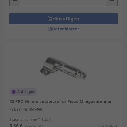
Hinzufügen
Datenblätter
Auf Lager
RS PRO 56 mm Lötspitze für Piezo Minigasbrenner
RS Best.-Nr.
467-466
Zwischensumme (1 Stück)
8,56 €
(ohne MwSt.)
8,56 €/Stück