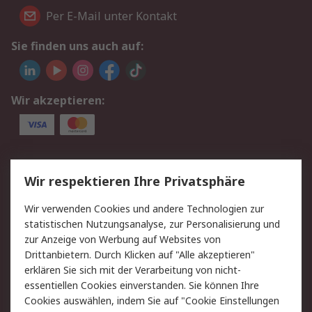
Per E-Mail unter Kontakt
Sie finden uns auch auf:
Wir akzeptieren:
Service
Wir respektieren Ihre Privatsphäre
Value Added Services
Lieferlösungen
Wir verwenden Cookies und andere Technologien zur
Rücksendungen
Kontakt
statistischen Nutzungsanalyse, zur Personalisierung und
Hilfe
Privatkunden
zur Anzeige von Werbung auf Websites von
Drittanbietern. Durch Klicken auf "Alle akzeptieren"
Rechtliches
erklären Sie sich mit der Verarbeitung von nicht-
essentiellen Cookies einverstanden. Sie können Ihre
AGB
Datenschutz
Cookies auswählen, indem Sie auf "Cookie Einstellungen
Cookie-Richtlinie
Zahlungsbedingungen