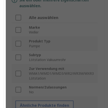
Sie ein oder mehrere Eigenschaften
auswählen.
Alle auswählen
Marke
Weller
Produkt Typ
Pumpe
Subtyp
Lötstation Vakuumrohr
Zur Verwendung mit
WMA1/WMD1/WMD3/WR2/WR3M/WXR3
Lötstation
Normen/Zulassungen
No
Ähnliche Produkte finden