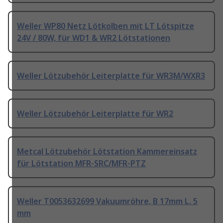
Weller WP80 Netz Lötkolben mit LT Lötspitze
24V / 80W, für WD1 & WR2 Lötstationen
Weller Lötzubehör Leiterplatte für WR3M/WXR3
Weller Lötzubehör Leiterplatte für WR2
Metcal Lötzubehör Lötstation Kammereinsatz
für Lötstation MFR-SRC/MFR-PTZ
Weller T0053632699 Vakuumröhre, B 17mm L. 5
mm