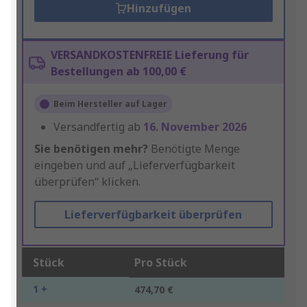
Hinzufügen
VERSANDKOSTENFREIE Lieferung für
Bestellungen ab 100,00 €
Beim Hersteller auf Lager
Versandfertig ab
16. November 2026
Sie benötigen mehr?
Benötigte Menge
eingeben und auf „Lieferverfügbarkeit
überprüfen“ klicken.
Lieferverfügbarkeit überprüfen
Stück
Pro Stück
1 +
474,70 €