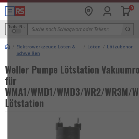
0
Teile-Nr.
/
Elektrowerkzeuge Löten &
/
Löten
/
Lötzubehör
Schweißen
Weller Pumpe Lötstation Vakuumr
für
WMA1/WMD1/WMD3/WR2/WR3M/W
Lötstation