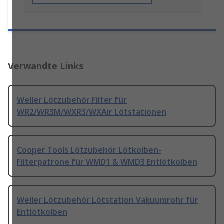
Verwandte Links
Weller Lötzubehör Filter für
WR2/WR3M/WXR3/WXAir Lötstationen
Cooper Tools Lötzubehör Lötkolben-
Filterpatrone für WMD1 & WMD3 Entlötkolben
Weller Lötzubehör Lötstation Vakuumrohr für
Entlötkolben