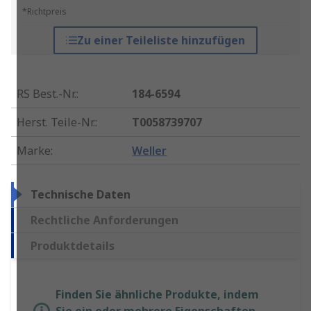
*Richtpreis
Zu einer Teileliste hinzufügen
RS Best.-Nr.
:
184-6594
Herst. Teile-Nr.
:
T0058739707
Marke
:
Weller
Technische Daten
Rechtliche Anforderungen
Produktdetails
Finden Sie ähnliche Produkte, indem