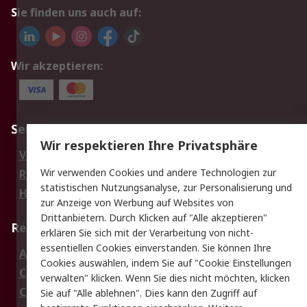
Sie finden uns auch auf:
Wir akzeptieren:
Service
Wir respektieren Ihre Privatsphäre
Value Added Services
Lieferlösungen
Wir verwenden Cookies und andere Technologien zur
Rücksendungen
Kontakt
statistischen Nutzungsanalyse, zur Personalisierung und
Hilfe
Privatkunden
zur Anzeige von Werbung auf Websites von
Drittanbietern. Durch Klicken auf "Alle akzeptieren"
Rechtliches
erklären Sie sich mit der Verarbeitung von nicht-
essentiellen Cookies einverstanden. Sie können Ihre
AGB
Datenschutz
Cookies auswählen, indem Sie auf "Cookie Einstellungen
Cookie-Richtlinie
Zahlungsbedingungen
verwalten" klicken. Wenn Sie dies nicht möchten, klicken
Copyright/Impressum
Entsorgung
Sie auf "Alle ablehnen". Dies kann den Zugriff auf