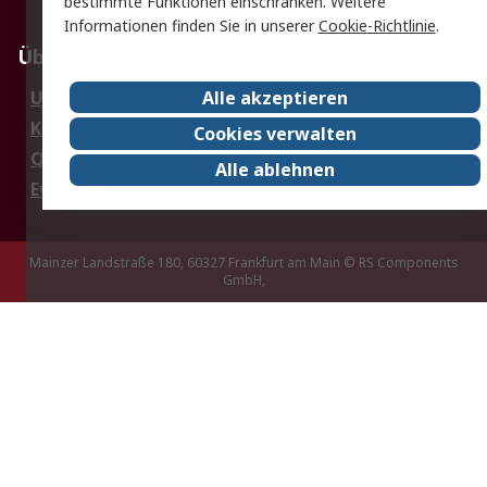
Elektrogeräte/Batterien
bestimmte Funktionen einschränken. Weitere
Informationen finden Sie in unserer
Cookie-Richtlinie
.
Über RS
Alle akzeptieren
Unternehmen
RS weltweit
Karriere bei RS
Nachhaltigkeit
Cookies verwalten
Qualität/Umwelt/Zertifikate
Presse-Center
Alle ablehnen
Event-Center
Mainzer Landstraße 180, 60327 Frankfurt am Main
© RS Components
GmbH,