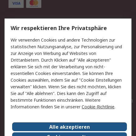
Service
Wir respektieren Ihre Privatsphäre
Value Added Services
Lieferlösungen
Wir verwenden Cookies und andere Technologien zur
Rücksendungen
Kontakt
statistischen Nutzungsanalyse, zur Personalisierung und
Hilfe
Privatkunden
zur Anzeige von Werbung auf Websites von
Drittanbietern. Durch Klicken auf "Alle akzeptieren"
Rechtliches
erklären Sie sich mit der Verarbeitung von nicht-
essentiellen Cookies einverstanden. Sie können Ihre
AGB
Datenschutz
Cookies auswählen, indem Sie auf "Cookie Einstellungen
Cookie-Richtlinie
Zahlungsbedingungen
verwalten" klicken. Wenn Sie dies nicht möchten, klicken
Copyright/Impressum
Entsorgung
Sie auf "Alle ablehnen". Dies kann den Zugriff auf
Elektrogeräte/Batterien
bestimmte Funktionen einschränken. Weitere
Informationen finden Sie in unserer
Cookie-Richtlinie
.
Über RS
Alle akzeptieren
Unternehmen
RS weltweit
Karriere bei RS
Nachhaltigkeit