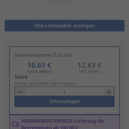
Alle Lötzubehör anzeigen
Zwischensumme (1 Stück)*
10,61 €
12,63 €
(ohne MwSt.)
(inkl. MwSt.)
Add
Stück
to
Menge auswählen oder eingeben
Basket
Hinzufügen
VERSANDKOSTENFREIE Lieferung für
Bestellungen ab 100,00 €