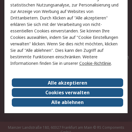
statistischen Nutzungsanalyse, zur Personalisierung und
Hilfe
Privatkunden
zur Anzeige von Werbung auf Websites von
Drittanbietern. Durch Klicken auf "Alle akzeptieren"
Rechtliches
erklären Sie sich mit der Verarbeitung von nicht-
essentiellen Cookies einverstanden. Sie können Ihre
AGB
Datenschutz
Cookies auswählen, indem Sie auf "Cookie Einstellungen
Cookie-Richtlinie
Zahlungsbedingungen
verwalten" klicken. Wenn Sie dies nicht möchten, klicken
Copyright/Impressum
Entsorgung
Sie auf "Alle ablehnen". Dies kann den Zugriff auf
Elektrogeräte/Batterien
bestimmte Funktionen einschränken. Weitere
Informationen finden Sie in unserer
Cookie-Richtlinie
.
Über RS
Alle akzeptieren
Unternehmen
RS weltweit
Karriere bei RS
Nachhaltigkeit
Cookies verwalten
Qualität/Umwelt/Zertifikate
Presse-Center
Alle ablehnen
Event-Center
Mainzer Landstraße 180, 60327 Frankfurt am Main
© RS Components