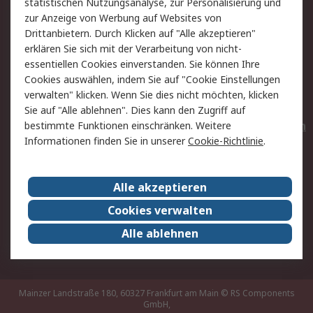
statistischen Nutzungsanalyse, zur Personalisierung und
Hilfe
Privatkunden
zur Anzeige von Werbung auf Websites von
Drittanbietern. Durch Klicken auf "Alle akzeptieren"
Rechtliches
erklären Sie sich mit der Verarbeitung von nicht-
essentiellen Cookies einverstanden. Sie können Ihre
AGB
Datenschutz
Cookies auswählen, indem Sie auf "Cookie Einstellungen
Cookie-Richtlinie
Zahlungsbedingungen
verwalten" klicken. Wenn Sie dies nicht möchten, klicken
Copyright/Impressum
Entsorgung
Sie auf "Alle ablehnen". Dies kann den Zugriff auf
Elektrogeräte/Batterien
bestimmte Funktionen einschränken. Weitere
Informationen finden Sie in unserer
Cookie-Richtlinie
.
Über RS
Alle akzeptieren
Unternehmen
RS weltweit
Karriere bei RS
Nachhaltigkeit
Cookies verwalten
Qualität/Umwelt/Zertifikate
Presse-Center
Alle ablehnen
Event-Center
Mainzer Landstraße 180, 60327 Frankfurt am Main
© RS Components
GmbH,