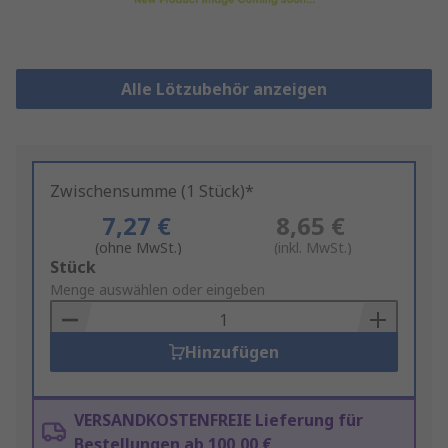
Alle Lötzubehör anzeigen
Zwischensumme (1 Stück)*
7,27 €
8,65 €
(ohne MwSt.)
(inkl. MwSt.)
Add
Stück
to
Menge auswählen oder eingeben
Basket
Hinzufügen
VERSANDKOSTENFREIE Lieferung für
Bestellungen ab 100,00 €