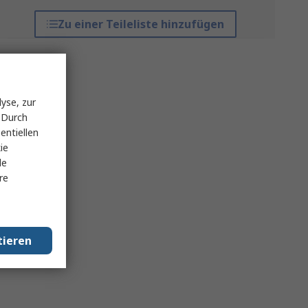
Zu einer Teileliste hinzufügen
yse, zur
 Durch
entiellen
ie
le
re
tieren