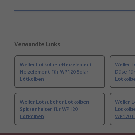
Verwandte Links
Weller Lötkolben-Heizelement
Weller 
Heizelement für WP120 Solar-
Düse fü
Lötkolben
Lötkolb
Weller Lötzubehör Lötkolben-
Weller 
Spitzenhalter für WP120
Lötkolb
Lötkolben
WP120 L