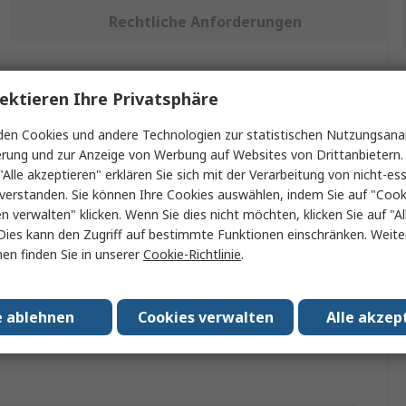
Rechtliche Anforderungen
ein oder mehrere Eigenschaften auswählen.
ektieren Ihre Privatsphäre
ft
Wert
en Cookies und andere Technologien zur statistischen Nutzungsanal
erung und zur Anzeige von Werbung auf Websites von Drittanbietern.
Weller
"Alle akzeptieren" erklären Sie sich mit der Verarbeitung von nicht-ess
verstanden. Sie können Ihre Cookies auswählen, indem Sie auf "Cook
Lötkolben Düse
en verwalten" klicken. Wenn Sie dies nicht möchten, klicken Sie auf "Al
Dies kann den Zugriff auf bestimmte Funktionen einschränken. Weite
Lötkolben Düse
en finden Sie in unserer
Cookie-Richtlinie
.
ung mit
WP120 Solar-Lötkolben
e ablehnen
Cookies verwalten
Alle akzep
assungen
No