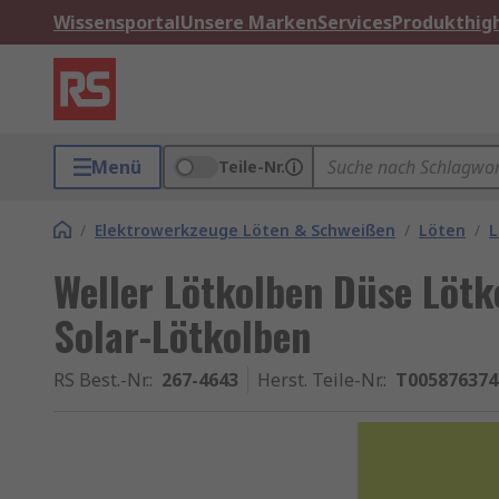
Wissensportal
Unsere Marken
Services
Produkthigh
Menü
Teile-Nr.
/
Elektrowerkzeuge Löten & Schweißen
/
Löten
/
L
Weller Lötkolben Düse Löt
Solar-Lötkolben
RS Best.-Nr.
:
267-4643
Herst. Teile-Nr.
:
T005876374