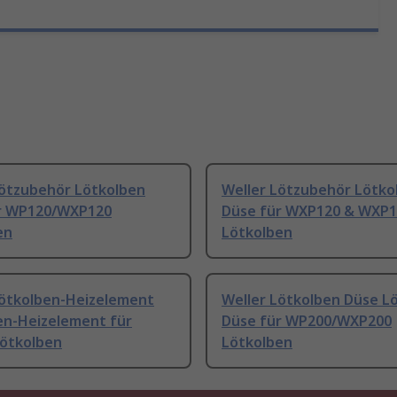
Lötzubehör Lötkolben
Weller Lötzubehör Lötko
r WP120/WXP120
Düse für WXP120 & WXP1
en
Lötkolben
Lötkolben-Heizelement
Weller Lötkolben Düse L
en-Heizelement für
Düse für WP200/WXP200
ötkolben
Lötkolben