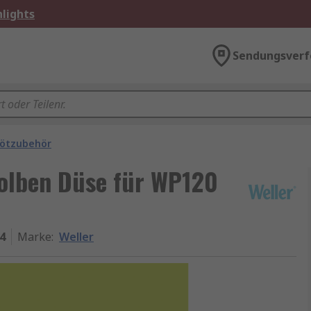
lights
Sendungsverf
ötzubehör
kolben Düse für WP120
4
Marke
:
Weller