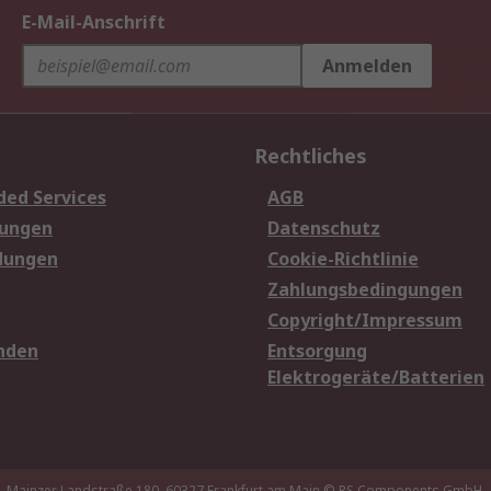
E-Mail-Anschrift
Anmelden
Rechtliches
ded Services
AGB
sungen
Datenschutz
dungen
Cookie-Richtlinie
Zahlungsbedingungen
Copyright/Impressum
nden
Entsorgung
Elektrogeräte/Batterien
Mainzer Landstraße 180, 60327 Frankfurt am Main
© RS Components GmbH,