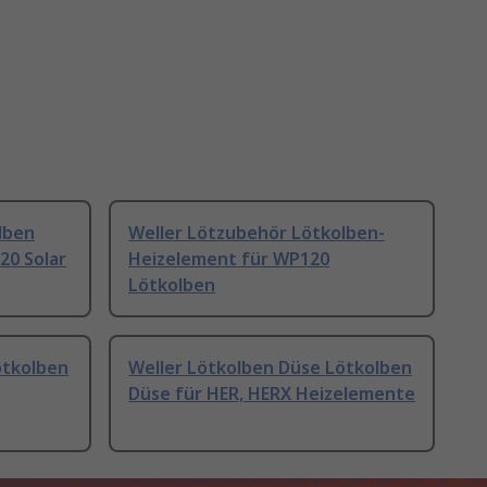
lben
Weller Lötzubehör Lötkolben-
20 Solar
Heizelement für WP120
Lötkolben
ötkolben
Weller Lötkolben Düse Lötkolben
Düse für HER, HERX Heizelemente