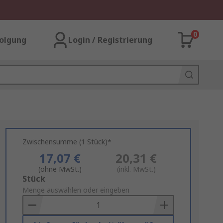
0
olgung
Login / Registrierung
Zwischensumme (1 Stück)*
17,07 €
20,31 €
(ohne MwSt.)
(inkl. MwSt.)
Add
Stück
to
Menge auswählen oder eingeben
Basket