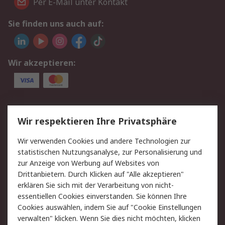
Per E-Mail unter Kontakt
Sie finden uns auch auf:
Wir akzeptieren:
Service
Wir respektieren Ihre Privatsphäre
Value Added Services
Lieferlösungen
Wir verwenden Cookies und andere Technologien zur
Rücksendungen
Kontakt
statistischen Nutzungsanalyse, zur Personalisierung und
Hilfe
Privatkunden
zur Anzeige von Werbung auf Websites von
Drittanbietern. Durch Klicken auf "Alle akzeptieren"
Rechtliches
erklären Sie sich mit der Verarbeitung von nicht-
essentiellen Cookies einverstanden. Sie können Ihre
AGB
Datenschutz
Cookies auswählen, indem Sie auf "Cookie Einstellungen
Cookie-Richtlinie
Zahlungsbedingungen
verwalten" klicken. Wenn Sie dies nicht möchten, klicken