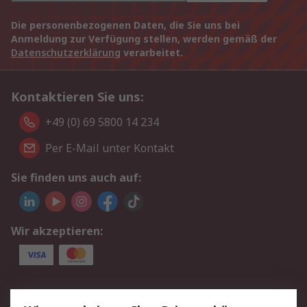
Die personenbezogenen Daten, die Sie uns bei
Anmeldung zur Verfügung stellen, werden gemäß der
Datenschutzerklärung
verarbeitet.
Kontaktieren Sie uns:
+49 (0) 69 5800 14 234
Per E-Mail unter Kontakt
Sie finden uns auch auf:
Wir akzeptieren:
Service