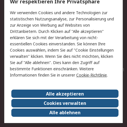
Wir respektieren Ihre Privatsphäre
Value Added Services
Lieferlösungen
Wir verwenden Cookies und andere Technologien zur
Rücksendungen
Kontakt
statistischen Nutzungsanalyse, zur Personalisierung und
Hilfe
Privatkunden
zur Anzeige von Werbung auf Websites von
Drittanbietern. Durch Klicken auf "Alle akzeptieren"
Rechtliches
erklären Sie sich mit der Verarbeitung von nicht-
essentiellen Cookies einverstanden. Sie können Ihre
AGB
Datenschutz
Cookies auswählen, indem Sie auf "Cookie Einstellungen
Cookie-Richtlinie
Zahlungsbedingungen
verwalten" klicken. Wenn Sie dies nicht möchten, klicken
Copyright/Impressum
Entsorgung
Sie auf "Alle ablehnen". Dies kann den Zugriff auf
Elektrogeräte/Batterien
bestimmte Funktionen einschränken. Weitere
Informationen finden Sie in unserer
Cookie-Richtlinie
.
Über RS
Alle akzeptieren
Unternehmen
RS weltweit
Karriere bei RS
Nachhaltigkeit
Cookies verwalten
Qualität/Umwelt/Zertifikate
Presse-Center
Alle ablehnen
Event-Center