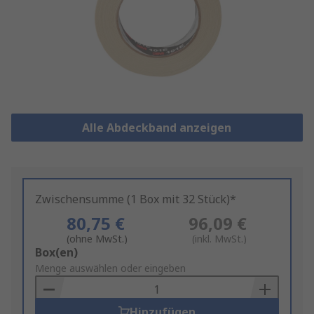
Alle Abdeckband anzeigen
Zwischensumme (1 Box mit 32 Stück)*
80,75 €
96,09 €
(ohne MwSt.)
(inkl. MwSt.)
Add
Box(en)
to
Menge auswählen oder eingeben
Basket
Hinzufügen