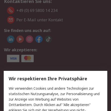
Kontaktieren Sie uns:
+49 (0) 69 5800 14 234
Per E-Mail unter Kontakt
Sie finden uns auch auf:
Wir akzeptieren:
Service
Wir respektieren Ihre Privatsphäre
Value Added Services
Lieferlösungen
Wir verwenden Cookies und andere Technologien zur
Rücksendungen
Kontakt
statistischen Nutzungsanalyse, zur Personalisierung und
Hilfe
Privatkunden
zur Anzeige von Werbung auf Websites von
Drittanbietern. Durch Klicken auf "Alle akzeptieren"
Rechtliches
erklären Sie sich mit der Verarbeitung von nicht-