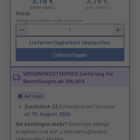
3,16 €
3,76 €
(ohne MwSt.)
(inkl. MwSt.)
Add
Stück
to
Menge auswählen oder eingeben
Basket
Lieferverfügbarkeit überprüfen
Hinzufügen
VERSANDKOSTENFREIE Lieferung für
Bestellungen ab 100,00 €
Auf Lager
Zusätzlich
22
Einheit(en) mit Versand
ab
10. August 2026
Sie benötigen mehr?
Benötigte Menge
eingeben und auf „Lieferverfügbarkeit
überprüfen“ klicken.