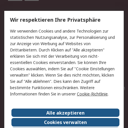
Service
Wir respektieren Ihre Privatsphäre
Value Added Services
Lieferlösungen
Wir verwenden Cookies und andere Technologien zur
Rücksendungen
Kontakt
statistischen Nutzungsanalyse, zur Personalisierung und
Hilfe
Privatkunden
zur Anzeige von Werbung auf Websites von
Drittanbietern. Durch Klicken auf "Alle akzeptieren"
Rechtliches
erklären Sie sich mit der Verarbeitung von nicht-
essentiellen Cookies einverstanden. Sie können Ihre
AGB
Datenschutz
Cookies auswählen, indem Sie auf "Cookie Einstellungen
Cookie-Richtlinie
Zahlungsbedingungen
verwalten" klicken. Wenn Sie dies nicht möchten, klicken
Copyright/Impressum
Entsorgung
Sie auf "Alle ablehnen". Dies kann den Zugriff auf
Elektrogeräte/Batterien
bestimmte Funktionen einschränken. Weitere
Informationen finden Sie in unserer
Cookie-Richtlinie
.
Über RS
Alle akzeptieren
Unternehmen
RS weltweit
Karriere bei RS
Nachhaltigkeit
Cookies verwalten