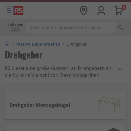
0
Teile-Nr.
/
Passive Bauelemente
/
Drehgeber
Drehgeber
RS bietet eine große Auswahl an Drehgebern an,
die für eine Vielzahl von Elektronikgeräten
geeignet sind. Unsere Drehgeber eignen sich
ideal für Ingenieure, Techniker und sogar Laien
und bieten ein hervorragendes Preis-Leistungs-
Verhältnis mit vertrauenswürdigen Marken wie
Drehgeber Montegebügel
zum Beispiel Bourns, Omron, TE Connectivity
und Würth Elektronik.
Drehgeber sind elektromechanische Geräte, die