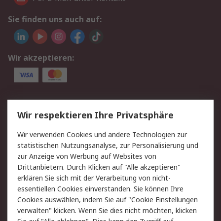
Sie finden uns auch auf:
Wir akzeptieren:
Service
Wir respektieren Ihre Privatsphäre
Value Added Services
Lieferlösungen
Wir verwenden Cookies und andere Technologien zur
Rücksendungen
Kontakt
statistischen Nutzungsanalyse, zur Personalisierung und
Hilfe
Privatkunden
zur Anzeige von Werbung auf Websites von
Drittanbietern. Durch Klicken auf "Alle akzeptieren"
Rechtliches
erklären Sie sich mit der Verarbeitung von nicht-
essentiellen Cookies einverstanden. Sie können Ihre
AGB
Datenschutz
Cookies auswählen, indem Sie auf "Cookie Einstellungen
Cookie-Richtlinie
Zahlungsbedingungen
verwalten" klicken. Wenn Sie dies nicht möchten, klicken
Copyright/Impressum
Entsorgung