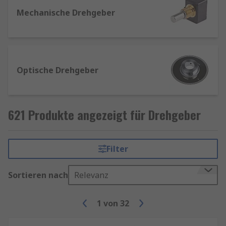
die Winkelposition einer Achse in analoge oder
Mechanische Drehgeber
digitale Ausgangssignale umwandeln. Es gibt
mechanische und optische Drehgeber, und alle
können mithilfe von Montagebügeln angebracht
werden, die speziell für die Montage in Anlagen
Optische Drehgeber
entwickelt wurden.
621 Produkte angezeigt für Drehgeber
Filter
Sortieren nach
Relevanz
1
von
32