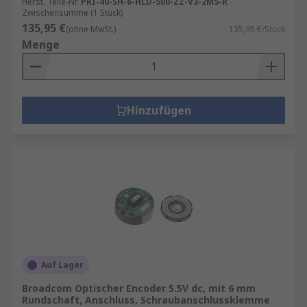
Herst. Teile-Nr.
PRI-40-SH-6-HLD-500-ZZ-V3-2M5-R
Zwischensumme (1 Stück)
135,95 €
(ohne MwSt.)
135,95 €/Stück
Menge
Hinzufügen
Auf Lager
Broadcom Optischer Encoder 5.5V dc, mit 6 mm
Rundschaft, Anschluss, Schraubanschlussklemme