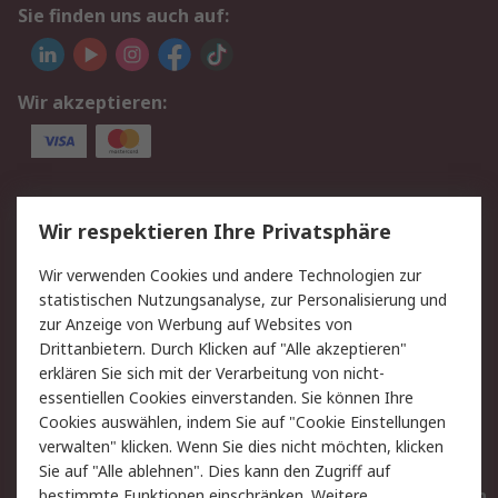
Sie finden uns auch auf:
Wir akzeptieren:
Service
Wir respektieren Ihre Privatsphäre
Value Added Services
Lieferlösungen
Wir verwenden Cookies und andere Technologien zur
Rücksendungen
Kontakt
statistischen Nutzungsanalyse, zur Personalisierung und
Hilfe
Privatkunden
zur Anzeige von Werbung auf Websites von
Drittanbietern. Durch Klicken auf "Alle akzeptieren"
Rechtliches
erklären Sie sich mit der Verarbeitung von nicht-
essentiellen Cookies einverstanden. Sie können Ihre
AGB
Datenschutz
Cookies auswählen, indem Sie auf "Cookie Einstellungen
Cookie-Richtlinie
Zahlungsbedingungen
verwalten" klicken. Wenn Sie dies nicht möchten, klicken
Copyright/Impressum
Entsorgung
Sie auf "Alle ablehnen". Dies kann den Zugriff auf
Elektrogeräte/Batterien
bestimmte Funktionen einschränken. Weitere