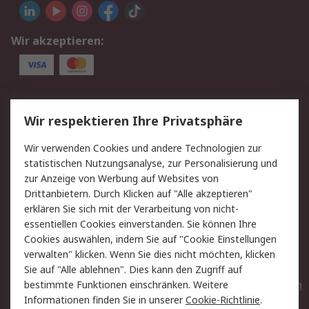
Wir akzeptieren:
Service
Wir respektieren Ihre Privatsphäre
Value Added Services
Lieferlösungen
Wir verwenden Cookies und andere Technologien zur
Rücksendungen
Kontakt
statistischen Nutzungsanalyse, zur Personalisierung und
Hilfe
Privatkunden
zur Anzeige von Werbung auf Websites von
Drittanbietern. Durch Klicken auf "Alle akzeptieren"
Rechtliches
erklären Sie sich mit der Verarbeitung von nicht-
essentiellen Cookies einverstanden. Sie können Ihre
AGB
Datenschutz
Cookies auswählen, indem Sie auf "Cookie Einstellungen
Cookie-Richtlinie
Zahlungsbedingungen
verwalten" klicken. Wenn Sie dies nicht möchten, klicken
Copyright/Impressum
Entsorgung
Sie auf "Alle ablehnen". Dies kann den Zugriff auf
Elektrogeräte/Batterien
bestimmte Funktionen einschränken. Weitere
Informationen finden Sie in unserer
Cookie-Richtlinie
.