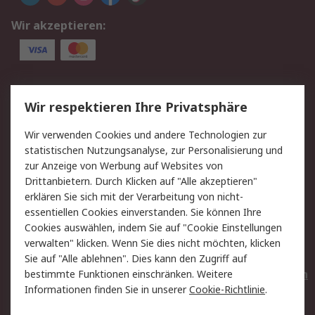
Wir akzeptieren:
Service
Wir respektieren Ihre Privatsphäre
Value Added Services
Lieferlösungen
Wir verwenden Cookies und andere Technologien zur
Rücksendungen
Kontakt
statistischen Nutzungsanalyse, zur Personalisierung und
Hilfe
Privatkunden
zur Anzeige von Werbung auf Websites von
Drittanbietern. Durch Klicken auf "Alle akzeptieren"
Rechtliches
erklären Sie sich mit der Verarbeitung von nicht-
essentiellen Cookies einverstanden. Sie können Ihre
AGB
Datenschutz
Cookies auswählen, indem Sie auf "Cookie Einstellungen
Cookie-Richtlinie
Zahlungsbedingungen
verwalten" klicken. Wenn Sie dies nicht möchten, klicken
Copyright/Impressum
Entsorgung
Sie auf "Alle ablehnen". Dies kann den Zugriff auf
Elektrogeräte/Batterien
bestimmte Funktionen einschränken. Weitere
Informationen finden Sie in unserer
Cookie-Richtlinie
.
Über RS