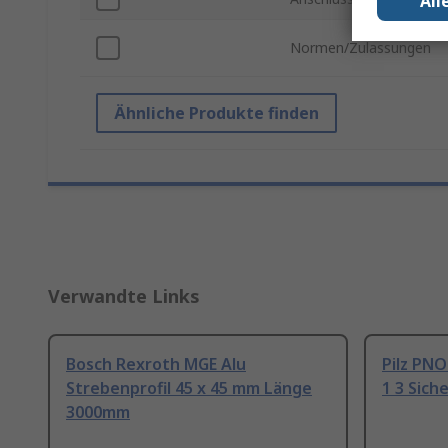
All
Normen/Zulassungen
Ähnliche Produkte finden
Verwandte Links
Bosch Rexroth MGE Alu
Pilz PNO
Strebenprofil 45 x 45 mm Länge
1 3 Sich
3000mm