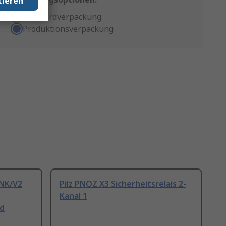
tieren
Standardverpackung
Produktionsverpackung
INK/V2
Pilz PNOZ X3 Sicherheitsrelais 2-
Kanal 1
nd