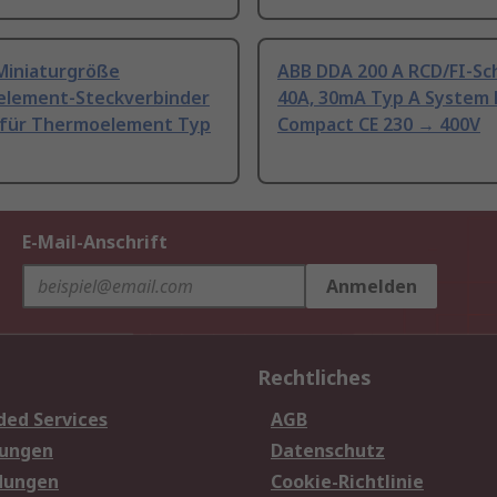
Miniaturgröße
ABB DDA 200 A RCD/FI-Sc
lement-Steckverbinder
40A, 30mA Typ A System 
 für Thermoelement Typ
Compact CE 230 → 400V
E-Mail-Anschrift
Anmelden
Rechtliches
ded Services
AGB
sungen
Datenschutz
dungen
Cookie-Richtlinie