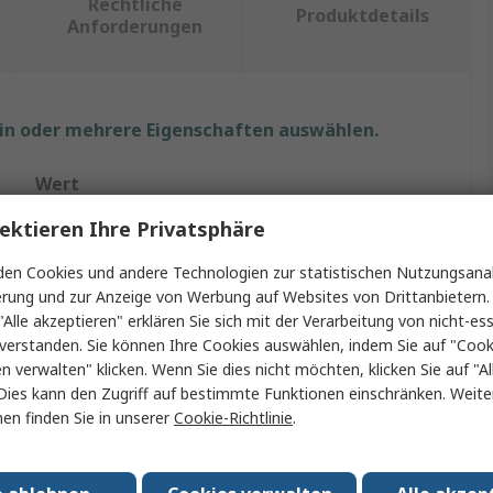
Rechtliche
Produktdetails
Anforderungen
ein oder mehrere Eigenschaften auswählen.
Wert
ektieren Ihre Privatsphäre
TDK
en Cookies und andere Technologien zur statistischen Nutzungsanal
NTC
erung und zur Anzeige von Werbung auf Websites von Drittanbietern.
"Alle akzeptieren" erklären Sie sich mit der Verarbeitung von nicht-ess
PTC-Heißleiter
verstanden. Sie können Ihre Cookies auswählen, indem Sie auf "Cook
en verwalten" klicken. Wenn Sie dies nicht möchten, klicken Sie auf "Al
-40°C
Dies kann den Zugriff auf bestimmte Funktionen einschränken. Weite
en finden Sie in unserer
Cookie-Richtlinie
.
150°C
Stecker