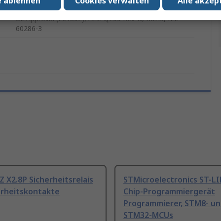
e ablehnen
Cookies verwalten
Alle akzep
UL Approval (E69802), AEC-Q200 Rev-D, RoHS, IEC
60286-3
Z X2.8P Sicherheitsrelais
STMicroelectronics ST-L
erheitskontakte
Chip-Programmiergerät
Programmierer, STM8- u
STM32-MCUs