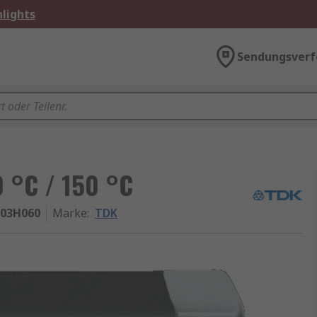
lights
Sendungsverf
0 °C / 150 °C
103H060
Marke
:
TDK