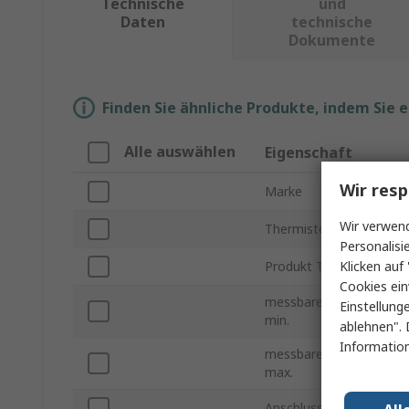
Technische
und
Daten
technische
Dokumente
Finden Sie ähnliche Produkte, indem Sie 
Alle auswählen
Eigenschaft
Wir resp
Marke
Wir verwend
Thermistor Typ
Personalisi
Klicken auf 
Produkt Typ
Cookies ein
messbare Temperatur
Einstellung
min.
ablehnen". 
Information
messbare Temperatur
max.
Anschlusstyp