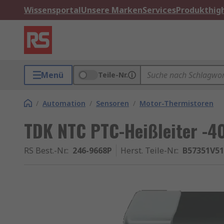
Wissensportal
Unsere Marken
Services
Produkthigh
Menü
Teile-Nr.
/
Automation
/
Sensoren
/
Motor-Thermistoren
TDK NTC PTC-Heißleiter -4
RS Best.-Nr.
:
246-9668P
Herst. Teile-Nr.
:
B57351V5