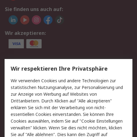
Sie finden uns auch auf:
Wir akzeptieren:
Service
Wir respektieren Ihre Privatsphäre
Value Added Services
Lieferlösungen
Wir verwenden Cookies und andere Technologien zur
Rücksendungen
Kontakt
statistischen Nutzungsanalyse, zur Personalisierung und
Hilfe
Privatkunden
zur Anzeige von Werbung auf Websites von
Drittanbietern. Durch Klicken auf "Alle akzeptieren"
Rechtliches
erklären Sie sich mit der Verarbeitung von nicht-
essentiellen Cookies einverstanden. Sie können Ihre
AGB
Datenschutz
Cookies auswählen, indem Sie auf "Cookie Einstellungen
Cookie-Richtlinie
Zahlungsbedingungen
verwalten" klicken. Wenn Sie dies nicht möchten, klicken
Copyright/Impressum
Entsorgung
Sie auf "Alle ablehnen". Dies kann den Zugriff auf