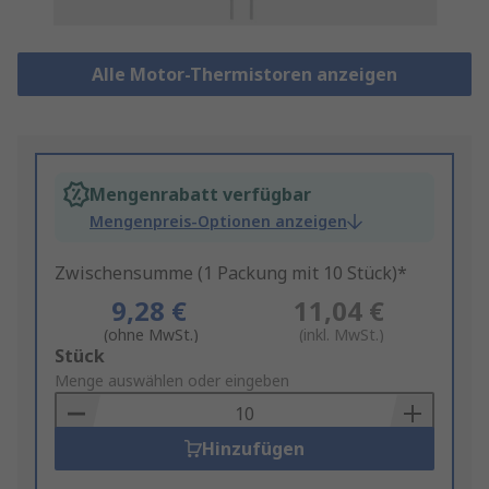
Alle Motor-Thermistoren anzeigen
Mengenrabatt verfügbar
Mengenpreis-Optionen anzeigen
Zwischensumme (1 Packung mit 10 Stück)*
9,28 €
11,04 €
(ohne MwSt.)
(inkl. MwSt.)
Add
Stück
to
Menge auswählen oder eingeben
Basket
Hinzufügen