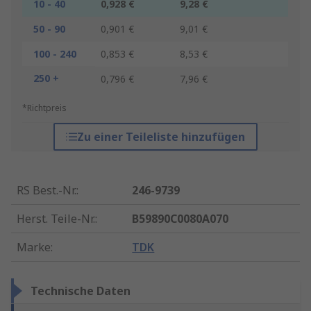
10 - 40
0,928 €
9,28 €
50 - 90
0,901 €
9,01 €
100 - 240
0,853 €
8,53 €
250 +
0,796 €
7,96 €
*Richtpreis
Zu einer Teileliste hinzufügen
RS Best.-Nr.
:
246-9739
Herst. Teile-Nr.
:
B59890C0080A070
Marke
:
TDK
Technische Daten