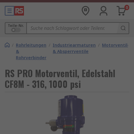
0
Teile-Nr.
/
Rohrleitungen
/
Industriearmaturen
/
Motorventile
&
& Absperrventile
Rohrverbinder
RS PRO Motorventil, Edelstahl
CF8M - 316, 1000 psi