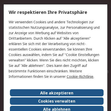
Service
Wir respektieren Ihre Privatsphäre
Value Added Services
Lieferlösungen
Wir verwenden Cookies und andere Technologien zur
Rücksendungen
Kontakt
statistischen Nutzungsanalyse, zur Personalisierung und
Hilfe
Privatkunden
zur Anzeige von Werbung auf Websites von
Drittanbietern. Durch Klicken auf "Alle akzeptieren"
Rechtliches
erklären Sie sich mit der Verarbeitung von nicht-
essentiellen Cookies einverstanden. Sie können Ihre
AGB
Datenschutz
Cookies auswählen, indem Sie auf "Cookie Einstellungen
Cookie-Richtlinie
Zahlungsbedingungen
verwalten" klicken. Wenn Sie dies nicht möchten, klicken
Copyright/Impressum
Entsorgung
Sie auf "Alle ablehnen". Dies kann den Zugriff auf
Elektrogeräte/Batterien
bestimmte Funktionen einschränken. Weitere
Informationen finden Sie in unserer
Cookie-Richtlinie
.
Über RS
Alle akzeptieren
Unternehmen
RS weltweit
Karriere bei RS
Nachhaltigkeit
Cookies verwalten
Qualität/Umwelt/Zertifikate
Presse-Center
Alle ablehnen