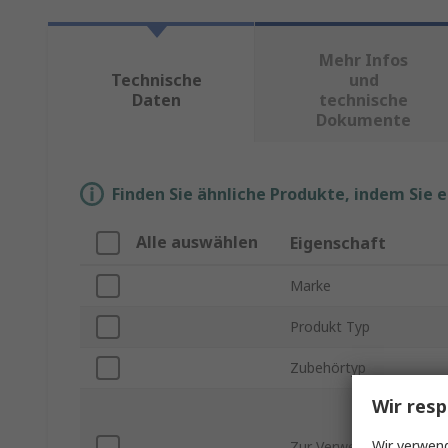
Mehr Infos
Technische
und
Daten
technische
Dokumente
Finden Sie ähnliche Produkte, indem Sie 
Alle auswählen
Eigenschaft
Marke
Produkt Typ
Zubehörtyp
Wir resp
Wir verwend
Zur Verwendung mit