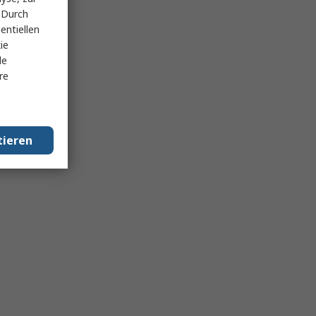
 Durch
entiellen
ie
le
re
tieren