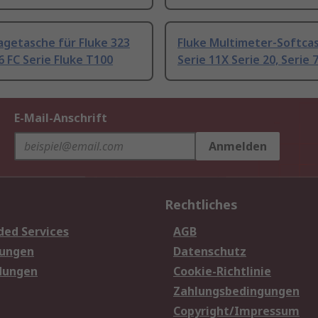
agetasche für Fluke 323
Fluke Multimeter-Softcas
6 FC Serie Fluke T100
Serie 11X Serie 20, Serie 
E-Mail-Anschrift
Anmelden
Rechtliches
ded Services
AGB
sungen
Datenschutz
dungen
Cookie-Richtlinie
Zahlungsbedingungen
Copyright/Impressum