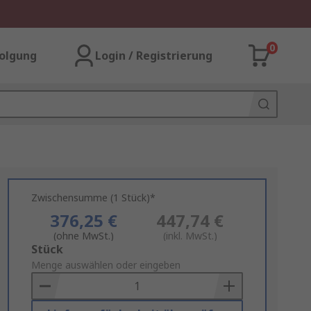
0
olgung
Login / Registrierung
Zwischensumme (1 Stück)*
376,25 €
447,74 €
(ohne MwSt.)
(inkl. MwSt.)
Add
Stück
to
Menge auswählen oder eingeben
Basket