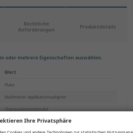
Rechtliche
Produktdetails
Anforderungen
ein oder mehrere Eigenschaften auswählen.
Wert
Fluke
Multimeter-Applikationsadapter
Thermoelementmodul
ektieren Ihre Privatsphäre
Serie 10, Serie 11, Serie 110, Serie 111, Serie 112, Serie
12, Serie 120, Serie 12B, Serie 175, Serie 177, Serie 190,
en Cookies und andere Technologien zur statistischen Nutzungsanal
Serie 20, Serie 27, Serie 43B, Serie 45, Serie 70, Serie