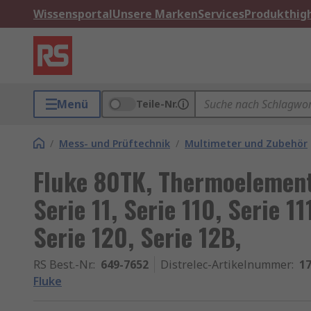
Wissensportal
Unsere Marken
Services
Produkthigh
Menü
Teile-Nr.
/
Mess- und Prüftechnik
/
Multimeter und Zubehör
Fluke 80TK, Thermoelement
Serie 11, Serie 110, Serie 11
Serie 120, Serie 12B,
RS Best.-Nr.
:
649-7652
Distrelec-Artikelnummer
:
17
Fluke