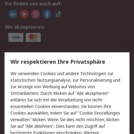
Sie finden uns auch auf:
Wir akzeptieren:
Service
Wir respektieren Ihre Privatsphäre
Value Added Services
Lieferlösungen
Wir verwenden Cookies und andere Technologien zur
Rücksendungen
Kontakt
statistischen Nutzungsanalyse, zur Personalisierung und
Hilfe
Privatkunden
zur Anzeige von Werbung auf Websites von
Drittanbietern. Durch Klicken auf "Alle akzeptieren"
Rechtliches
erklären Sie sich mit der Verarbeitung von nicht-
essentiellen Cookies einverstanden. Sie können Ihre
AGB
Datenschutz
Cookies auswählen, indem Sie auf "Cookie Einstellungen
Cookie-Richtlinie
Zahlungsbedingungen
verwalten" klicken. Wenn Sie dies nicht möchten, klicken
Copyright/Impressum
Entsorgung
Sie auf "Alle ablehnen". Dies kann den Zugriff auf
Elektrogeräte/Batterien
bestimmte Funktionen einschränken. Weitere