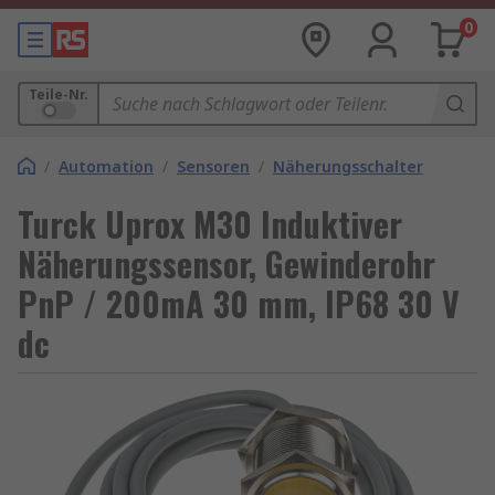
0
Teile-Nr.
/
Automation
/
Sensoren
/
Näherungsschalter
Turck Uprox M30 Induktiver
Näherungssensor, Gewinderohr
PnP / 200mA 30 mm, IP68 30 V
dc