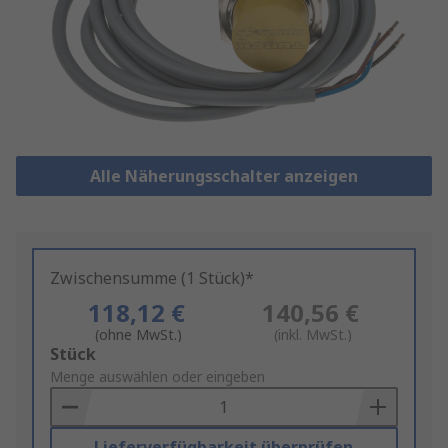
Alle Näherungsschalter anzeigen
Zwischensumme (1 Stück)*
118,12 €
140,56 €
(ohne MwSt.)
(inkl. MwSt.)
Add
Stück
to
Menge auswählen oder eingeben
Basket
Lieferverfügbarkeit überprüfen