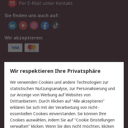
Per E-Mail unter Kontakt
Sie finden uns auch auf:
Wir akzeptieren:
Service
Wir respektieren Ihre Privatsphäre
Value Added Services
Lieferlösungen
Wir verwenden Cookies und andere Technologien zur
Rücksendungen
Kontakt
statistischen Nutzungsanalyse, zur Personalisierung und
Hilfe
Privatkunden
zur Anzeige von Werbung auf Websites von
Drittanbietern. Durch Klicken auf "Alle akzeptieren"
Rechtliches
erklären Sie sich mit der Verarbeitung von nicht-
essentiellen Cookies einverstanden. Sie können Ihre
AGB
Datenschutz
Cookies auswählen, indem Sie auf "Cookie Einstellungen
Cookie-Richtlinie
Zahlungsbedingungen
verwalten" klicken. Wenn Sie dies nicht möchten, klicken