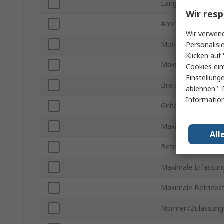
Länge
Wir resp
Anschlusstyp
Wir verwend
Montageart
Personalisi
Klicken auf 
Maximale Versorg
Cookies ein
Einstellung
Breite
ablehnen". 
Information
Gehäusematerial
Maximale DC Span
All
Betriebstemperatur
Maximale Erfassun
Maximale Betriebs
Normen/Zulassung