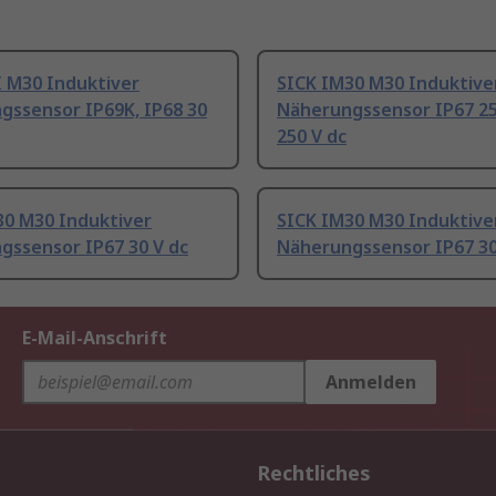
I M30 Induktiver
SICK IM30 M30 Induktive
gssensor IP69K, IP68 30
Näherungssensor IP67 25
250 V dc
30 M30 Induktiver
SICK IM30 M30 Induktive
gssensor IP67 30 V dc
Näherungssensor IP67 30
E-Mail-Anschrift
Anmelden
Rechtliches