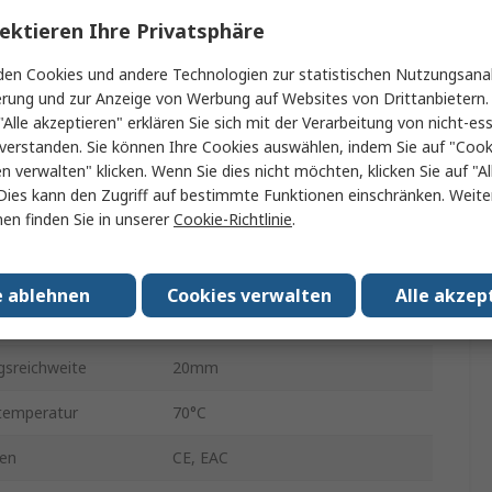
63.5mm
ektieren Ihre Privatsphäre
4-polig M12
en Cookies und andere Technologien zur statistischen Nutzungsanal
Bündige Montage
erung und zur Anzeige von Werbung auf Websites von Drittanbietern.
"Alle akzeptieren" erklären Sie sich mit der Verarbeitung von nicht-ess
ungsspannung
30V
verstanden. Sie können Ihre Cookies auswählen, indem Sie auf "Cook
en verwalten" klicken. Wenn Sie dies nicht möchten, klicken Sie auf "Al
30mm
Dies kann den Zugriff auf bestimmte Funktionen einschränken. Weite
en finden Sie in unserer
Cookie-Richtlinie
.
Messing
nung
30V dc
e ablehnen
Cookies verwalten
Alle akzep
 min.
-25°C
gsreichweite
20mm
temperatur
70°C
en
CE, EAC