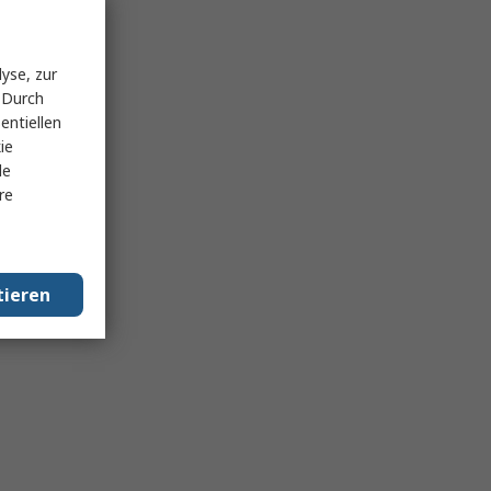
yse, zur
 Durch
entiellen
ie
le
re
tieren