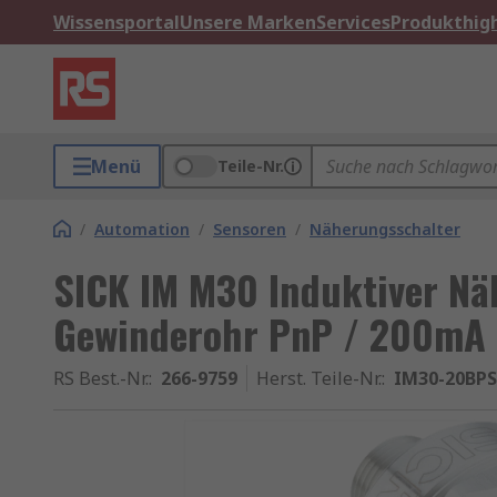
Wissensportal
Unsere Marken
Services
Produkthigh
Menü
Teile-Nr.
/
Automation
/
Sensoren
/
Näherungsschalter
SICK IM M30 Induktiver Nä
Gewinderohr PnP / 200mA 
RS Best.-Nr.
:
266-9759
Herst. Teile-Nr.
:
IM30-20BPS