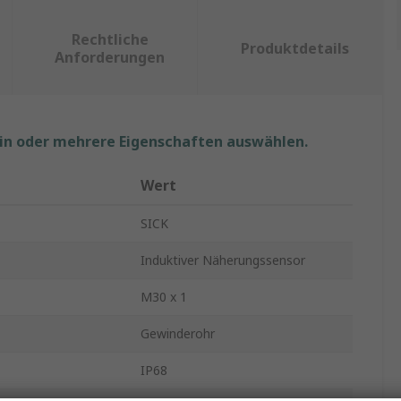
Rechtliche
Produktdetails
Anforderungen
ein oder mehrere Eigenschaften auswählen.
Wert
SICK
Induktiver Näherungssensor
M30 x 1
Gewinderohr
IP68