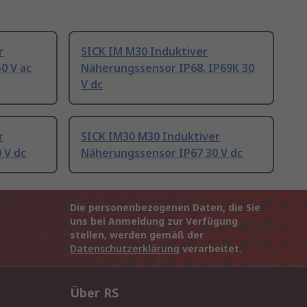
r
SICK IM M30 Induktiver
0 V ac
Näherungssensor IP68, IP69K 30
V dc
r
SICK IM30 M30 Induktiver
 V dc
Näherungssensor IP67 30 V dc
Die personenbezogenen Daten, die Sie
uns bei Anmeldung zur Verfügung
stellen, werden gemäß der
Datenschutzerklärung
verarbeitet.
Über RS