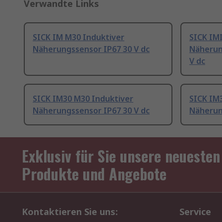
Verwandte Links
SICK IM M30 Induktiver
SICK IM
Näherungssensor IP67 30 V dc
Näherun
V dc
SICK IM30 M30 Induktiver
SICK IM
Näherungssensor IP67 30 V dc
Näherun
Exklusiv für Sie unsere neuesten
Produkte und Angebote
Kontaktieren Sie uns:
Service