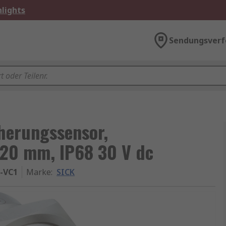
lights
Sendungsverf
herungssensor,
20 mm, IP68 30 V dc
-VC1
Marke
:
SICK