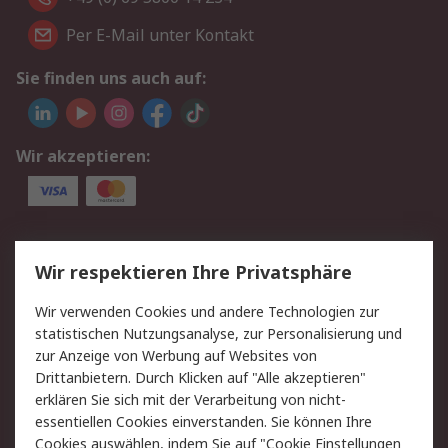
Per E-Mail unter Kontakt
Sie finden uns auch auf:
Wir akzeptieren:
Service
Wir respektieren Ihre Privatsphäre
Value Added Services
Lieferlösungen
Wir verwenden Cookies und andere Technologien zur
Rücksendungen
Kontakt
statistischen Nutzungsanalyse, zur Personalisierung und
Hilfe
Privatkunden
zur Anzeige von Werbung auf Websites von
Drittanbietern. Durch Klicken auf "Alle akzeptieren"
Rechtliches
erklären Sie sich mit der Verarbeitung von nicht-
essentiellen Cookies einverstanden. Sie können Ihre
AGB
Datenschutz
Cookies auswählen, indem Sie auf "Cookie Einstellungen