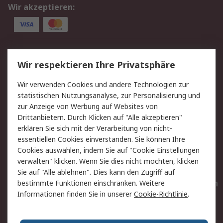
Wir akzeptieren:
Service
Wir respektieren Ihre Privatsphäre
Value Added Services
Lieferlösungen
Wir verwenden Cookies und andere Technologien zur
Rücksendungen
Kontakt
statistischen Nutzungsanalyse, zur Personalisierung und
Hilfe
Privatkunden
zur Anzeige von Werbung auf Websites von
Drittanbietern. Durch Klicken auf "Alle akzeptieren"
Rechtliches
erklären Sie sich mit der Verarbeitung von nicht-
essentiellen Cookies einverstanden. Sie können Ihre
AGB
Datenschutz
Cookies auswählen, indem Sie auf "Cookie Einstellungen
Cookie-Richtlinie
Zahlungsbedingungen
verwalten" klicken. Wenn Sie dies nicht möchten, klicken
Copyright/Impressum
Entsorgung
Sie auf "Alle ablehnen". Dies kann den Zugriff auf
Elektrogeräte/Batterien
bestimmte Funktionen einschränken. Weitere
Informationen finden Sie in unserer
Cookie-Richtlinie
.
Über RS