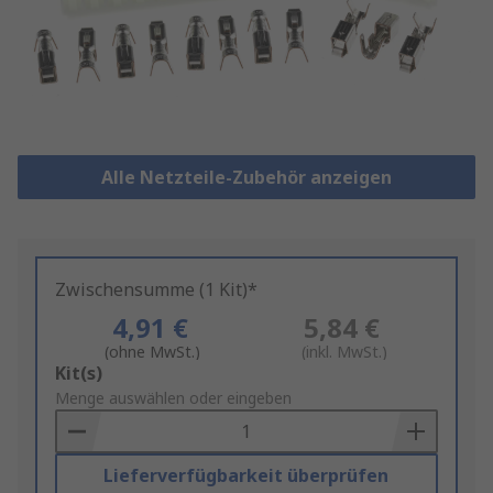
Alle Netzteile-Zubehör anzeigen
Zwischensumme (1 Kit)*
4,91 €
5,84 €
(ohne MwSt.)
(inkl. MwSt.)
Add
Kit(s)
to
Menge auswählen oder eingeben
Basket
Lieferverfügbarkeit überprüfen