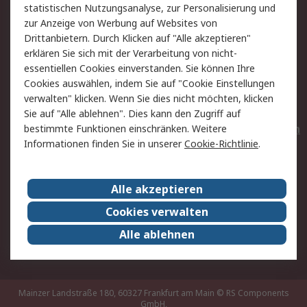
statistischen Nutzungsanalyse, zur Personalisierung und
Hilfe
Privatkunden
zur Anzeige von Werbung auf Websites von
Drittanbietern. Durch Klicken auf "Alle akzeptieren"
Rechtliches
erklären Sie sich mit der Verarbeitung von nicht-
essentiellen Cookies einverstanden. Sie können Ihre
AGB
Datenschutz
Cookies auswählen, indem Sie auf "Cookie Einstellungen
Cookie-Richtlinie
Zahlungsbedingungen
verwalten" klicken. Wenn Sie dies nicht möchten, klicken
Copyright/Impressum
Entsorgung
Sie auf "Alle ablehnen". Dies kann den Zugriff auf
Elektrogeräte/Batterien
bestimmte Funktionen einschränken. Weitere
Informationen finden Sie in unserer
Cookie-Richtlinie
.
Über RS
Alle akzeptieren
Unternehmen
RS weltweit
Karriere bei RS
Nachhaltigkeit
Cookies verwalten
Qualität/Umwelt/Zertifikate
Presse-Center
Alle ablehnen
Event-Center
Mainzer Landstraße 180, 60327 Frankfurt am Main
© RS Components
GmbH,