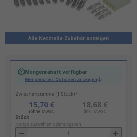
Alle Netzteile-Zubehör anzeigen
Mengenrabatt verfügbar
Mengenpreis-Optionen anzeigen
Zwischensumme (1 Stück)*
15,70 €
18,68 €
(ohne MwSt.)
(inkl. MwSt.)
Add
Stück
to
Menge auswählen oder eingeben
Basket