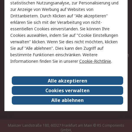
statistischen Nutzungsanalyse, zur Personalisierung und
Hilfe
Privatkunden
zur Anzeige von Werbung auf Websites von
Drittanbietern. Durch Klicken auf "Alle akzeptieren"
Rechtliches
erklären Sie sich mit der Verarbeitung von nicht-
essentiellen Cookies einverstanden. Sie können Ihre
AGB
Datenschutz
Cookies auswählen, indem Sie auf "Cookie Einstellungen
Cookie-Richtlinie
Zahlungsbedingungen
verwalten" klicken. Wenn Sie dies nicht möchten, klicken
Copyright/Impressum
Entsorgung
Sie auf "Alle ablehnen". Dies kann den Zugriff auf
Elektrogeräte/Batterien
bestimmte Funktionen einschränken. Weitere
Informationen finden Sie in unserer
Cookie-Richtlinie
.
Über RS
Alle akzeptieren
Unternehmen
RS weltweit
Karriere bei RS
Nachhaltigkeit
Cookies verwalten
Qualität/Umwelt/Zertifikate
Presse-Center
Alle ablehnen
Event-Center
Mainzer Landstraße 180, 60327 Frankfurt am Main
© RS Components
GmbH,