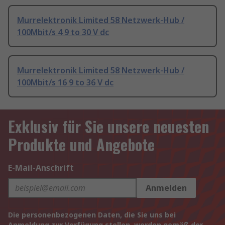
Murrelektronik Limited 58 Netzwerk-Hub /
100Mbit/s 4 9 to 30 V dc
Murrelektronik Limited 58 Netzwerk-Hub /
100Mbit/s 16 9 to 36 V dc
Exklusiv für Sie unsere neuesten
Produkte und Angebote
E-Mail-Anschrift
Anmelden
Die personenbezogenen Daten, die Sie uns bei
Anmeldung zur Verfügung stellen, werden gemäß der