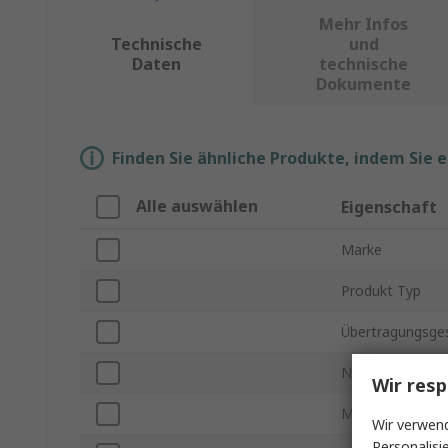
Mehr Infos
Technische
und
Daten
technische
Dokumente
Finden Sie ähnliche Produkte, indem Sie 
Alle auswählen
Eigenschaft
Marke
Produkt Typ
Übertragungsges
Nenn-Betriebss
Wir resp
Montageart
Wir verwend
Personalisi