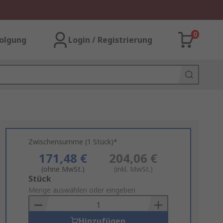
0
olgung
Login / Registrierung
Zwischensumme (1 Stück)*
171,48 €
204,06 €
(ohne MwSt.)
(inkl. MwSt.)
Add
Stück
to
Menge auswählen oder eingeben
Basket
Hinzufügen