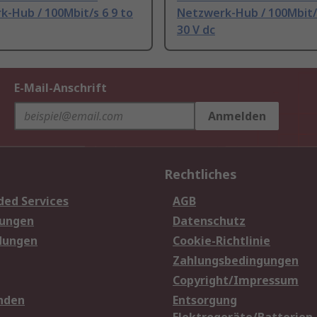
-Hub / 100Mbit/s 6 9 to
Netzwerk-Hub / 100Mbit/s
30 V dc
E-Mail-Anschrift
Anmelden
Rechtliches
ded Services
AGB
sungen
Datenschutz
dungen
Cookie-Richtlinie
Zahlungsbedingungen
Copyright/Impressum
nden
Entsorgung