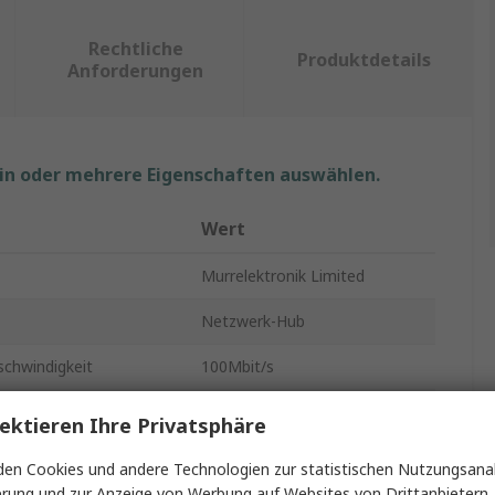
Rechtliche
Produktdetails
Anforderungen
ein oder mehrere Eigenschaften auswählen.
Wert
Murrelektronik Limited
Netzwerk-Hub
chwindigkeit
100Mbit/s
pannung:
9 to 36 V dc
ektieren Ihre Privatsphäre
DIN-Hutschiene
en Cookies und andere Technologien zur statistischen Nutzungsanal
erung und zur Anzeige von Werbung auf Websites von Drittanbietern.