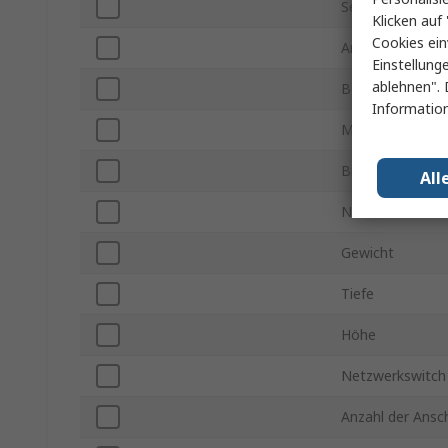
Serie
Klicken auf 
Cookies ein
Anzahl der RJ-4
Einstellung
ablehnen". 
Betriebstempera
Information
Maximale Betri
Breite
All
Normen/Zulass
Gewicht
Tiefe
Höhe
Netzwerkswitch
Anzahl der Ansc