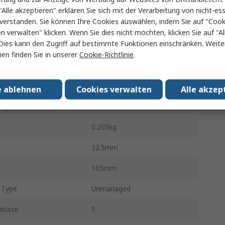
58
"Alle akzeptieren" erklären Sie sich mit der Verarbeitung von nicht-ess
verstanden. Sie können Ihre Cookies auswählen, indem Sie auf "Cook
5-Anschlüsse
5
en verwalten" klicken. Wenn Sie dies nicht möchten, klicken Sie auf "Al
Dies kann den Zugriff auf bestimmte Funktionen einschränken. Weite
tur min.
-40°C
en finden Sie in unserer
Cookie-Richtlinie
.
ebstemperatur
70°C
42mm
e ablehnen
Cookies verwalten
Alle akzep
ungen
CE
0.205kg
32.5mm
105mm
 Type
Unmanaged
hlüsse
5