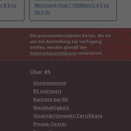
 8 9 to
Netzwerk-Hub / 100Mbit/s 4 9 to
30 V dc
Die personenbezogenen Daten, die Sie
uns bei Anmeldung zur Verfügung
stellen, werden gemäß der
Datenschutzerklärung
verarbeitet.
Über RS
Unternehmen
RS weltweit
Karriere bei RS
Nachhaltigkeit
Qualität/Umwelt/Zertifikate
Presse-Center