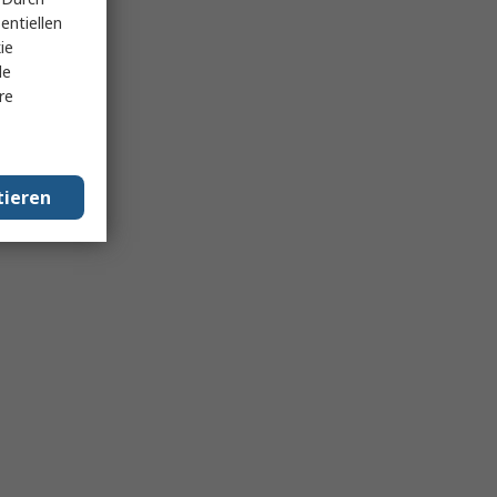
entiellen
ie
le
re
tieren