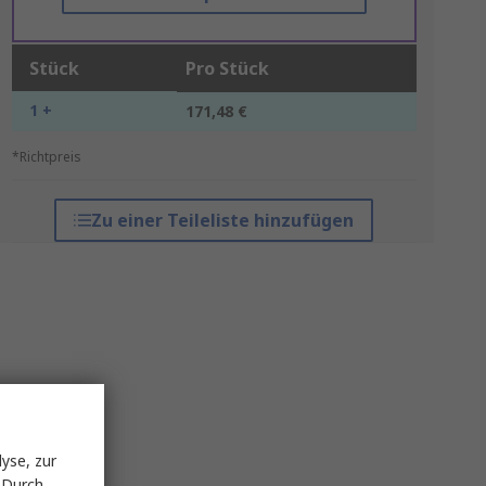
Stück
Pro Stück
1 +
171,48 €
*Richtpreis
Zu einer Teileliste hinzufügen
yse, zur
 Durch