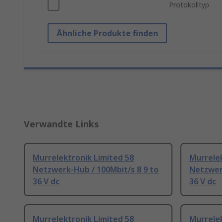
Protokolltyp
Ähnliche Produkte finden
Verwandte Links
Murrelektronik Limited 58
Murrelek
Netzwerk-Hub / 100Mbit/s 8 9 to
Netzwerk
36 V dc
36 V dc
Murrelektronik Limited 58
Murrelek