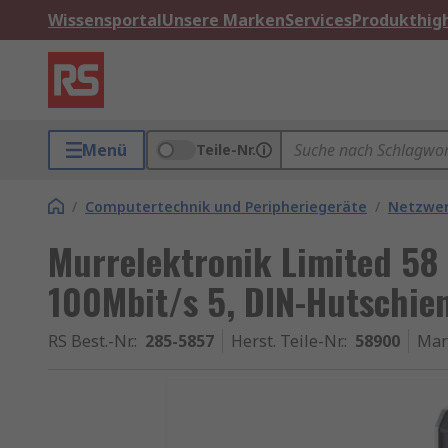
Wissensportal
Unsere Marken
Services
Produkthigh
Menü
Teile-Nr.
/
Computertechnik und Peripheriegeräte
/
Netzwe
Murrelektronik Limited 58
100Mbit/s 5, DIN-Hutschien
RS Best.-Nr.
:
285-5857
Herst. Teile-Nr.
:
58900
Mar