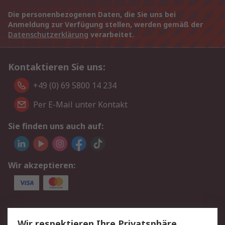
Die personenbezogenen Daten, die Sie uns bei
Anmeldung zur Verfügung stellen, werden gemäß der
Datenschutzerklärung
verarbeitet.
Kontaktieren Sie uns:
+49 (0) 69 5800 14 234
Per E-Mail unter Kontakt
Sie finden uns auch auf:
Wir akzeptieren:
Service
Wir respektieren Ihre Privatsphäre