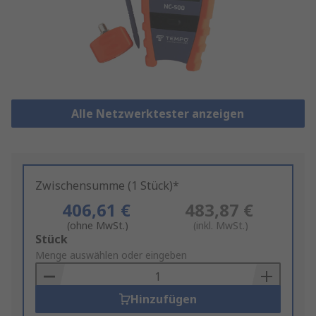
Alle Netzwerktester anzeigen
Zwischensumme (1 Stück)*
406,61 €
483,87 €
(ohne MwSt.)
(inkl. MwSt.)
Add
Stück
to
Menge auswählen oder eingeben
Basket
Hinzufügen