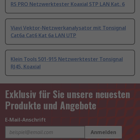
RS PRO Netzwerktester Koaxial STP LAN Kat. 6
Viavi Vektor-Netzwerkanalysator mit Tonsignal
Cat6a Cat6 Kat 6a LAN UTP
Klein Tools 501-915 Netzwerktester Tonsignal
RJ45, Koaxial
Exklusiv für Sie unsere neuesten
Produkte und Angebote
E-Mail-Anschrift
Anmelden