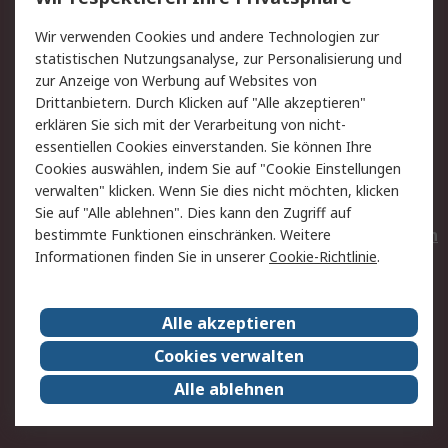
Value Added Services
Lieferlösungen
Wir verwenden Cookies und andere Technologien zur
Rücksendungen
Kontakt
statistischen Nutzungsanalyse, zur Personalisierung und
Hilfe
Privatkunden
zur Anzeige von Werbung auf Websites von
Drittanbietern. Durch Klicken auf "Alle akzeptieren"
Rechtliches
erklären Sie sich mit der Verarbeitung von nicht-
essentiellen Cookies einverstanden. Sie können Ihre
AGB
Datenschutz
Cookies auswählen, indem Sie auf "Cookie Einstellungen
Cookie-Richtlinie
Zahlungsbedingungen
verwalten" klicken. Wenn Sie dies nicht möchten, klicken
Copyright/Impressum
Entsorgung
Sie auf "Alle ablehnen". Dies kann den Zugriff auf
Elektrogeräte/Batterien
bestimmte Funktionen einschränken. Weitere
Informationen finden Sie in unserer
Cookie-Richtlinie
.
Über RS
Alle akzeptieren
Unternehmen
RS weltweit
Karriere bei RS
Nachhaltigkeit
Cookies verwalten
Qualität/Umwelt/Zertifikate
Presse-Center
Alle ablehnen
Event-Center