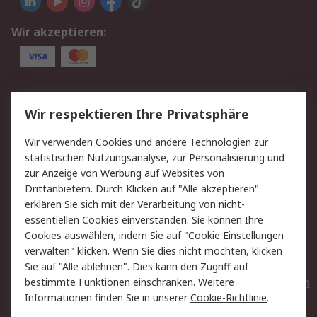
Wir akzeptieren:
Service
Wir respektieren Ihre Privatsphäre
Value Added Services
Lieferlösungen
Wir verwenden Cookies und andere Technologien zur
Rücksendungen
Kontakt
statistischen Nutzungsanalyse, zur Personalisierung und
Hilfe
Privatkunden
zur Anzeige von Werbung auf Websites von
Drittanbietern. Durch Klicken auf "Alle akzeptieren"
Rechtliches
erklären Sie sich mit der Verarbeitung von nicht-
essentiellen Cookies einverstanden. Sie können Ihre
AGB
Datenschutz
Cookies auswählen, indem Sie auf "Cookie Einstellungen
Cookie-Richtlinie
Zahlungsbedingungen
verwalten" klicken. Wenn Sie dies nicht möchten, klicken
Copyright/Impressum
Entsorgung
Sie auf "Alle ablehnen". Dies kann den Zugriff auf
Elektrogeräte/Batterien
bestimmte Funktionen einschränken. Weitere
Informationen finden Sie in unserer
Cookie-Richtlinie
.