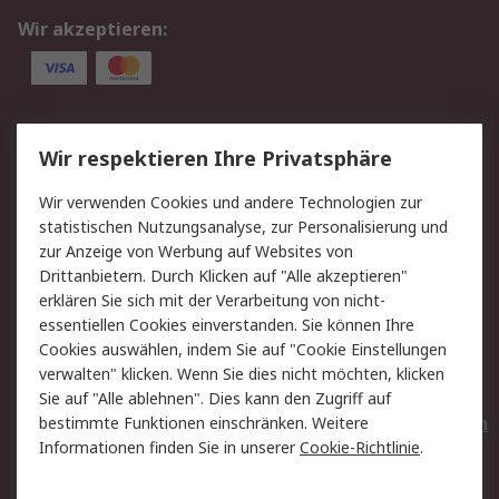
Wir akzeptieren:
Service
Wir respektieren Ihre Privatsphäre
Value Added Services
Lieferlösungen
Wir verwenden Cookies und andere Technologien zur
Rücksendungen
Kontakt
statistischen Nutzungsanalyse, zur Personalisierung und
Hilfe
Privatkunden
zur Anzeige von Werbung auf Websites von
Drittanbietern. Durch Klicken auf "Alle akzeptieren"
Rechtliches
erklären Sie sich mit der Verarbeitung von nicht-
essentiellen Cookies einverstanden. Sie können Ihre
AGB
Datenschutz
Cookies auswählen, indem Sie auf "Cookie Einstellungen
Cookie-Richtlinie
Zahlungsbedingungen
verwalten" klicken. Wenn Sie dies nicht möchten, klicken
Copyright/Impressum
Entsorgung
Sie auf "Alle ablehnen". Dies kann den Zugriff auf
Elektrogeräte/Batterien
bestimmte Funktionen einschränken. Weitere
Informationen finden Sie in unserer
Cookie-Richtlinie
.
Über RS