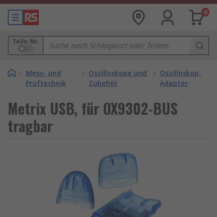
0
Teile-Nr.
/
Mess- und
/
Oszilloskope und
/
Oszilloskop-
Prüftechnik
Zubehör
Adapter
Metrix USB, für OX9302-BUS
tragbar