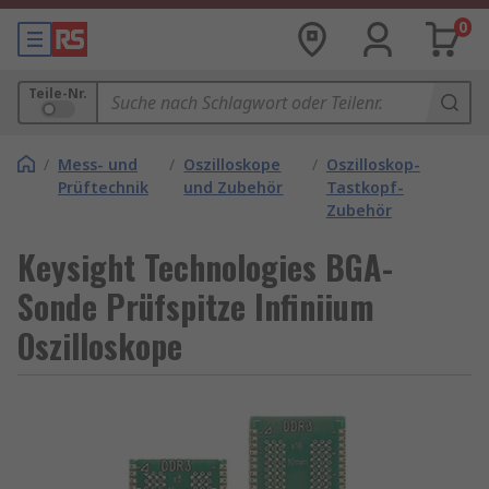
0
Teile-Nr.
/
Mess- und
/
Oszilloskope
/
Oszilloskop-
Prüftechnik
und Zubehör
Tastkopf-
Zubehör
Keysight Technologies BGA-
Sonde Prüfspitze Infiniium
Oszilloskope