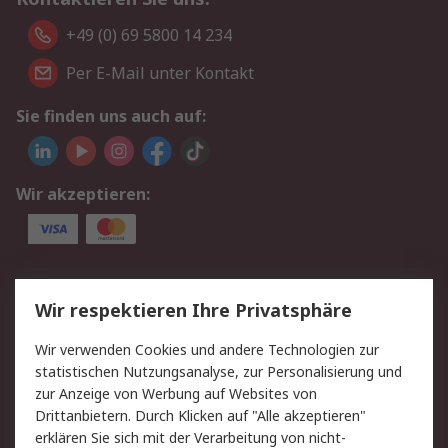
+49 (0) 69 5800 14 234
Per E-Mail unter Kontakt
Sie finden uns auch auf:
Wir akzeptieren:
Service
Wir respektieren Ihre Privatsphäre
Value Added Services
Lieferlösungen
Wir verwenden Cookies und andere Technologien zur
Rücksendungen
Kontakt
statistischen Nutzungsanalyse, zur Personalisierung und
Hilfe
Privatkunden
zur Anzeige von Werbung auf Websites von
Drittanbietern. Durch Klicken auf "Alle akzeptieren"
Rechtliches
erklären Sie sich mit der Verarbeitung von nicht-