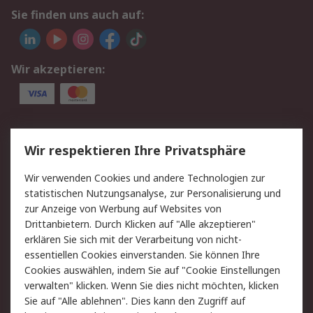
Sie finden uns auch auf:
Wir akzeptieren:
Service
Wir respektieren Ihre Privatsphäre
Value Added Services
Lieferlösungen
Wir verwenden Cookies und andere Technologien zur
Rücksendungen
Kontakt
statistischen Nutzungsanalyse, zur Personalisierung und
Hilfe
Privatkunden
zur Anzeige von Werbung auf Websites von
Drittanbietern. Durch Klicken auf "Alle akzeptieren"
Rechtliches
erklären Sie sich mit der Verarbeitung von nicht-
essentiellen Cookies einverstanden. Sie können Ihre
AGB
Datenschutz
Cookies auswählen, indem Sie auf "Cookie Einstellungen
Cookie-Richtlinie
Zahlungsbedingungen
verwalten" klicken. Wenn Sie dies nicht möchten, klicken
Copyright/Impressum
Entsorgung
Sie auf "Alle ablehnen". Dies kann den Zugriff auf