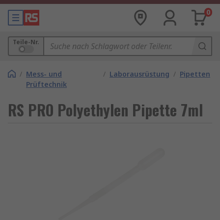
0
Teile-Nr.
/
Mess- und
/
Laborausrüstung
/
Pipetten
Prüftechnik
RS PRO Polyethylen Pipette 7ml