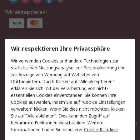
Wir akzeptieren:
Service
Wir respektieren Ihre Privatsphäre
Value Added Services
Lieferlösungen
Wir verwenden Cookies und andere Technologien zur
Rücksendungen
Kontakt
statistischen Nutzungsanalyse, zur Personalisierung und
Hilfe
Privatkunden
zur Anzeige von Werbung auf Websites von
Drittanbietern. Durch Klicken auf "Alle akzeptieren"
Rechtliches
erklären Sie sich mit der Verarbeitung von nicht-
essentiellen Cookies einverstanden. Sie können Ihre
AGB
Datenschutz
Cookies auswählen, indem Sie auf "Cookie Einstellungen
Cookie-Richtlinie
Zahlungsbedingungen
verwalten" klicken. Wenn Sie dies nicht möchten, klicken
Copyright/Impressum
Entsorgung
Sie auf "Alle ablehnen". Dies kann den Zugriff auf
Elektrogeräte/Batterien
bestimmte Funktionen einschränken. Weitere
Informationen finden Sie in unserer
Cookie-Richtlinie
.
Über RS