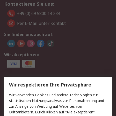
Kontaktieren Sie uns:
+49 (0) 69 5800 14 234
Per E-Mail unter Kontakt
Sie finden uns auch auf:
Wir akzeptieren:
Service
Wir respektieren Ihre Privatsphäre
Value Added Services
Lieferlösungen
Wir verwenden Cookies und andere Technologien zur
Rücksendungen
Kontakt
statistischen Nutzungsanalyse, zur Personalisierung und
Hilfe
Privatkunden
zur Anzeige von Werbung auf Websites von
Drittanbietern. Durch Klicken auf "Alle akzeptieren"
Rechtliches