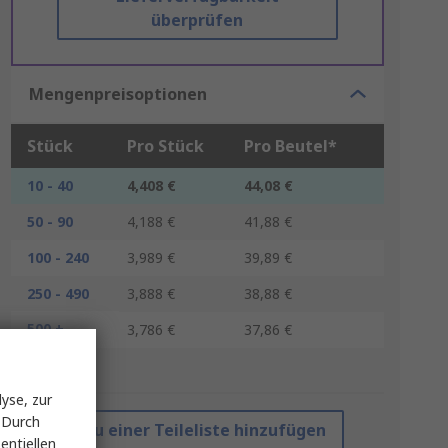
überprüfen
Mengenpreisoptionen
Stück
Pro Stück
Pro Beutel*
10 - 40
4,408 €
44,08 €
50 - 90
4,188 €
41,88 €
100 - 240
3,989 €
39,89 €
250 - 490
3,888 €
38,88 €
500 +
3,786 €
37,86 €
*Richtpreis
yse, zur
 Durch
Zu einer Teileliste hinzufügen
entiellen