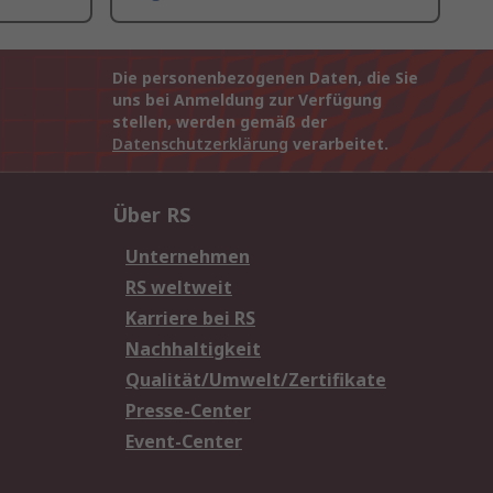
Die personenbezogenen Daten, die Sie
uns bei Anmeldung zur Verfügung
stellen, werden gemäß der
Datenschutzerklärung
verarbeitet.
Über RS
Unternehmen
RS weltweit
Karriere bei RS
Nachhaltigkeit
Qualität/Umwelt/Zertifikate
Presse-Center
Event-Center