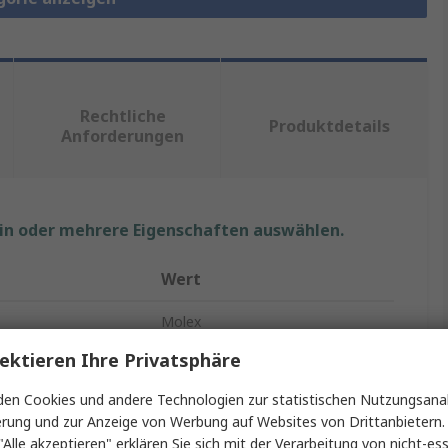
Rechtliche
Produktdetails
Anforderungen
ein oder mehrere Eigenschaften auswählen.
Wert
Molex
ektieren Ihre Privatsphäre
Mizu
en Cookies und andere Technologien zur statistischen Nutzungsanal
Platinenstecker-Kabel
erung und zur Anzeige von Werbung auf Websites von Drittanbietern.
"Alle akzeptieren" erklären Sie sich mit der Verarbeitung von nicht-ess
Nicht abgeschlossen