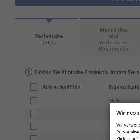
Mehr Infos
Technische
und
Daten
technische
Dokumente
Finden Sie ähnliche Produkte, indem Sie 
Alle auswählen
Eigenschaft
Marke
Wir resp
Anschlusstyp A
Wir verwend
Produkt Typ
Personalisi
Klicken auf 
Anschlusstyp B