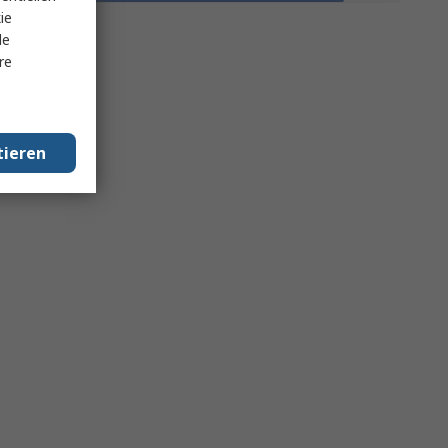
ie
le
re
tieren