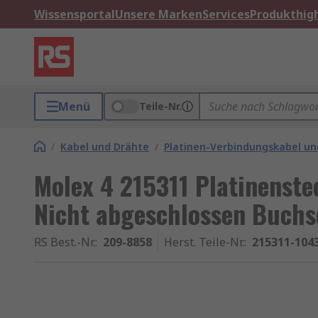
Wissensportal
Unsere Marken
Services
Produkthigh
Menü
Teile-Nr.
/
Kabel und Drähte
/
Platinen-Verbindungskabel un
Molex 4 215311 Platinenste
Nicht abgeschlossen Buch
RS Best.-Nr.
:
209-8858
Herst. Teile-Nr.
:
215311-104