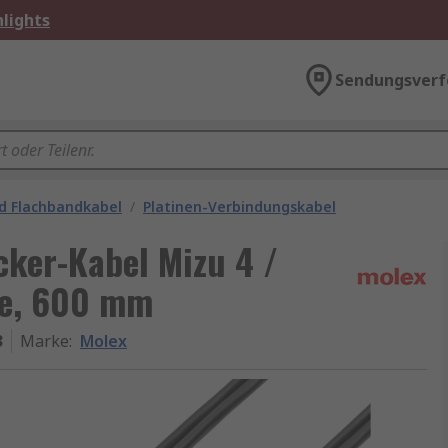
lights
Sendungsverf
d Flachbandkabel
/
Platinen-Verbindungskabel
cker-Kabel Mizu 4 /
se, 600 mm
3
Marke
:
Molex