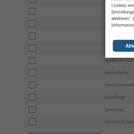
Cookies ein
Serie
Einstellung
ablehnen". 
Reihenanzahl A
Information
Gender Steckve
All
Anzahl der Kon
Anzahl der Kon
Mantelfarbe
Mantelmateria
Kabellänge
Spannung
Normen/Zulas