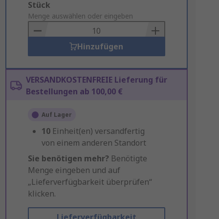
Add
Stück
to
Menge auswählen oder eingeben
Basket
Hinzufügen
VERSANDKOSTENFREIE Lieferung für
Bestellungen ab 100,00 €
Auf Lager
10
Einheit(en) versandfertig
von einem anderen Standort
Sie benötigen mehr?
Benötigte
Menge eingeben und auf
„Lieferverfügbarkeit überprüfen“
klicken.
Lieferverfügbarkeit