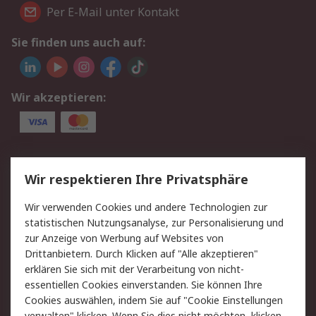
Per E-Mail unter Kontakt
Sie finden uns auch auf:
Wir akzeptieren:
Service
Wir respektieren Ihre Privatsphäre
Value Added Services
Lieferlösungen
Wir verwenden Cookies und andere Technologien zur
Rücksendungen
Kontakt
statistischen Nutzungsanalyse, zur Personalisierung und
Hilfe
Privatkunden
zur Anzeige von Werbung auf Websites von
Drittanbietern. Durch Klicken auf "Alle akzeptieren"
Rechtliches
erklären Sie sich mit der Verarbeitung von nicht-
essentiellen Cookies einverstanden. Sie können Ihre
AGB
Datenschutz
Cookies auswählen, indem Sie auf "Cookie Einstellungen
Cookie-Richtlinie
Zahlungsbedingungen
verwalten" klicken. Wenn Sie dies nicht möchten, klicken