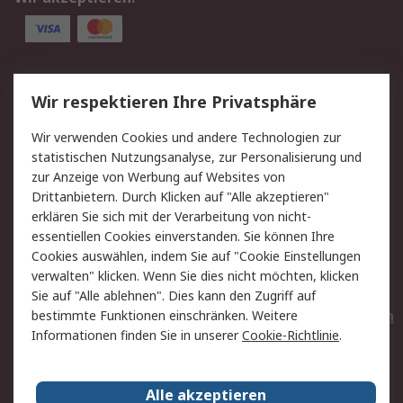
Service
Wir respektieren Ihre Privatsphäre
Value Added Services
Lieferlösungen
Wir verwenden Cookies und andere Technologien zur
Rücksendungen
Kontakt
statistischen Nutzungsanalyse, zur Personalisierung und
Hilfe
Privatkunden
zur Anzeige von Werbung auf Websites von
Drittanbietern. Durch Klicken auf "Alle akzeptieren"
Rechtliches
erklären Sie sich mit der Verarbeitung von nicht-
essentiellen Cookies einverstanden. Sie können Ihre
AGB
Datenschutz
Cookies auswählen, indem Sie auf "Cookie Einstellungen
Cookie-Richtlinie
Zahlungsbedingungen
verwalten" klicken. Wenn Sie dies nicht möchten, klicken
Copyright/Impressum
Entsorgung
Sie auf "Alle ablehnen". Dies kann den Zugriff auf
Elektrogeräte/Batterien
bestimmte Funktionen einschränken. Weitere
Informationen finden Sie in unserer
Cookie-Richtlinie
.
Über RS
Alle akzeptieren
Unternehmen
RS weltweit