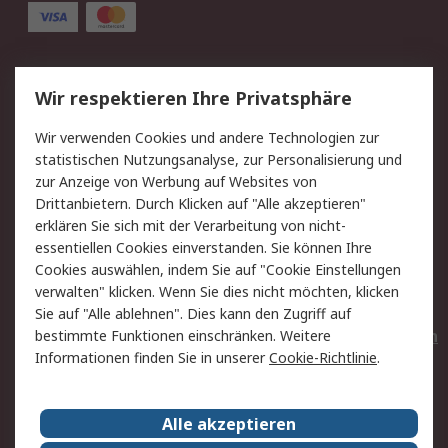
Service
Wir respektieren Ihre Privatsphäre
Value Added Services
Lieferlösungen
Wir verwenden Cookies und andere Technologien zur
Rücksendungen
Kontakt
statistischen Nutzungsanalyse, zur Personalisierung und
Hilfe
Privatkunden
zur Anzeige von Werbung auf Websites von
Drittanbietern. Durch Klicken auf "Alle akzeptieren"
Rechtliches
erklären Sie sich mit der Verarbeitung von nicht-
essentiellen Cookies einverstanden. Sie können Ihre
AGB
Datenschutz
Cookies auswählen, indem Sie auf "Cookie Einstellungen
Cookie-Richtlinie
Zahlungsbedingungen
verwalten" klicken. Wenn Sie dies nicht möchten, klicken
Copyright/Impressum
Entsorgung
Sie auf "Alle ablehnen". Dies kann den Zugriff auf
Elektrogeräte/Batterien
bestimmte Funktionen einschränken. Weitere
Informationen finden Sie in unserer
Cookie-Richtlinie
.
Über RS
Alle akzeptieren
Unternehmen
RS weltweit