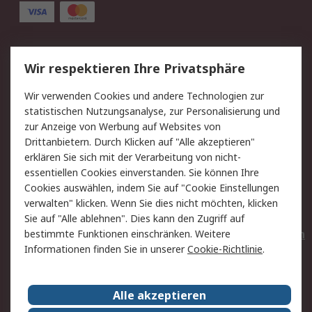
Service
Wir respektieren Ihre Privatsphäre
Value Added Services
Lieferlösungen
Wir verwenden Cookies und andere Technologien zur
Rücksendungen
Kontakt
statistischen Nutzungsanalyse, zur Personalisierung und
Hilfe
Privatkunden
zur Anzeige von Werbung auf Websites von
Drittanbietern. Durch Klicken auf "Alle akzeptieren"
Rechtliches
erklären Sie sich mit der Verarbeitung von nicht-
essentiellen Cookies einverstanden. Sie können Ihre
AGB
Datenschutz
Cookies auswählen, indem Sie auf "Cookie Einstellungen
Cookie-Richtlinie
Zahlungsbedingungen
verwalten" klicken. Wenn Sie dies nicht möchten, klicken
Copyright/Impressum
Entsorgung
Sie auf "Alle ablehnen". Dies kann den Zugriff auf
Elektrogeräte/Batterien
bestimmte Funktionen einschränken. Weitere
Informationen finden Sie in unserer
Cookie-Richtlinie
.
Über RS
Alle akzeptieren
Unternehmen
RS weltweit