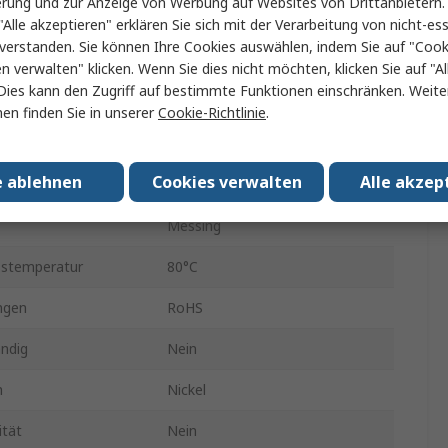
erung und zur Anzeige von Werbung auf Websites von Drittanbietern.
ndestandard
R
"Alle akzeptieren" erklären Sie sich mit der Verarbeitung von nicht-ess
verstanden. Sie können Ihre Cookies auswählen, indem Sie auf "Cook
Stecker
en verwalten" klicken. Wenn Sie dies nicht möchten, klicken Sie auf "Al
Dies kann den Zugriff auf bestimmte Funktionen einschränken. Weite
QS
en finden Sie in unserer
Cookie-Richtlinie
.
indung
Einsteck-Anschluss
e ablehnen
Cookies verwalten
Alle akzep
erbindung
8mm
Messing
bstemperatur
80°C
ngen
RoHS
ndig
Nein
h
Nickel
ität
Nein