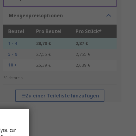
Mengenpreisoptionen
Beutel
Pro Beutel
Pro Stück*
1 - 4
28,70 €
2,87 €
5 - 9
27,55 €
2,755 €
10 +
26,39 €
2,639 €
*Richtpreis
Zu einer Teileliste hinzufügen
yse, zur