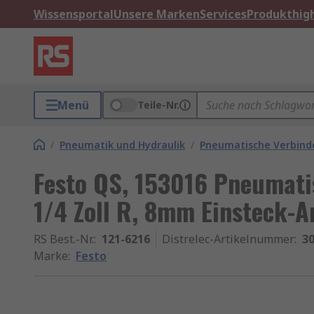
Wissensportal
Unsere Marken
Services
Produkthigh
Menü
Teile-Nr.
/
Pneumatik und Hydraulik
/
Pneumatische Verbinde
Festo QS, 153016 Pneumati
1/4 Zoll R, 8mm Einsteck-A
RS Best.-Nr.
:
121-6216
Distrelec-Artikelnummer
:
30
Marke
:
Festo