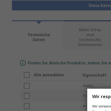
Diese Kate
Mehr Infos
Technische
und
Daten
technische
Dokumente
Finden Sie ähnliche Produkte, indem Sie 
Alle auswählen
Eigenschaft
Marke
Wir resp
Produkt Typ
Anschlussgewind
Wir verwend