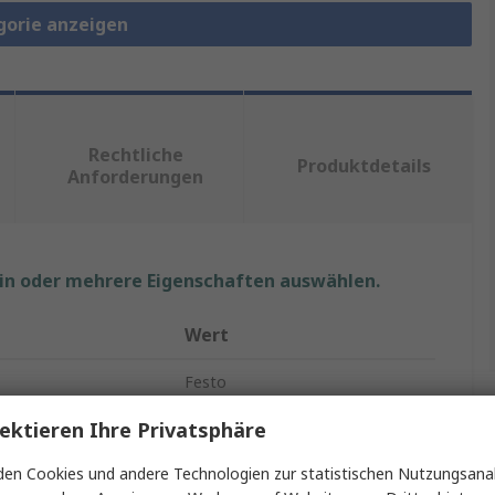
gorie anzeigen
Rechtliche
Produktdetails
Anforderungen
ein oder mehrere Eigenschaften auswählen.
Wert
Festo
ektieren Ihre Privatsphäre
Pneumatischer Anschluss
e Größe
1/4 Zoll
en Cookies und andere Technologien zur statistischen Nutzungsanal