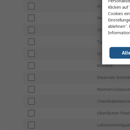
Personalisi
Anschluss - Gewi
Klicken auf 
Cookies ein
Verbindungstyp
Einstellung
ablehnen". 
Serie
Information
Typ der Rohrverb
All
Größe der Rohrv
Material
Maximale Betrie
Normen/Zulassu
Chemikalienbestä
Oberfächen Finis
Lebensmittelqual