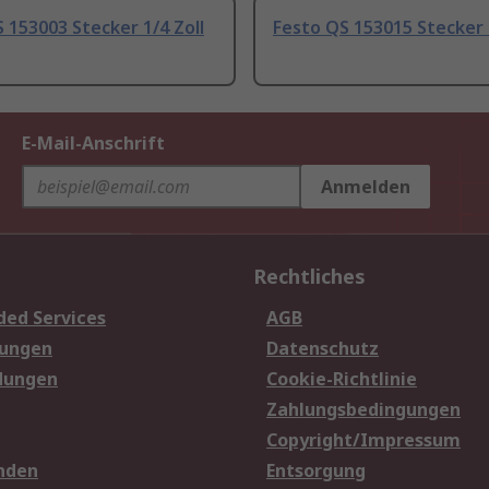
 153003 Stecker 1/4 Zoll
Festo QS 153015 Stecker
E-Mail-Anschrift
Anmelden
Rechtliches
ded Services
AGB
sungen
Datenschutz
dungen
Cookie-Richtlinie
Zahlungsbedingungen
Copyright/Impressum
nden
Entsorgung