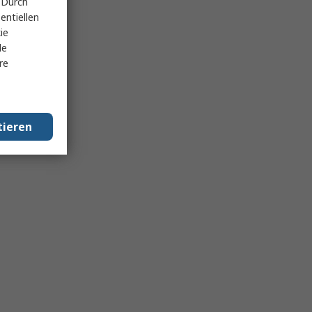
 Durch
entiellen
ie
le
re
tieren