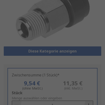
Diese Kategorie anzeigen
Zwischensumme (1 Stück)*
9,54 €
11,35 €
(ohne MwSt.)
(inkl. MwSt.)
Add
Stück
to
Menge auswählen oder eingeben
Basket