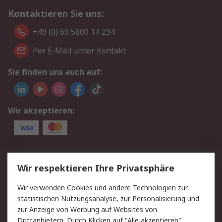
Kontaktieren Sie uns:
+49 (0) 69 5800 14 234
Per E-Mail unter Kontakt
Sie finden uns auch auf:
Wir akzeptieren:
Service
Wir respektieren Ihre Privatsphäre
Value Added Services
Lieferlösungen
Wir verwenden Cookies und andere Technologien zur
Rücksendungen
Kontakt
statistischen Nutzungsanalyse, zur Personalisierung und
Hilfe
Privatkunden
zur Anzeige von Werbung auf Websites von
Drittanbietern. Durch Klicken auf "Alle akzeptieren"