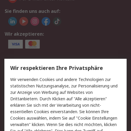
Sie finden uns auch auf:
Wir akzeptieren:
Service
Wir respektieren Ihre Privatsphäre
Value Added Services
Lieferlösungen
Wir verwenden Cookies und andere Technologien zur
Rücksendungen
Kontakt
statistischen Nutzungsanalyse, zur Personalisierung und
Hilfe
Privatkunden
zur Anzeige von Werbung auf Websites von
Drittanbietern. Durch Klicken auf "Alle akzeptieren"
Rechtliches
erklären Sie sich mit der Verarbeitung von nicht-
essentiellen Cookies einverstanden. Sie können Ihre
AGB
Datenschutz
Cookies auswählen, indem Sie auf "Cookie Einstellungen
Cookie-Richtlinie
Zahlungsbedingungen
verwalten" klicken. Wenn Sie dies nicht möchten, klicken
Copyright/Impressum
Entsorgung
Sie auf "Alle ablehnen". Dies kann den Zugriff auf