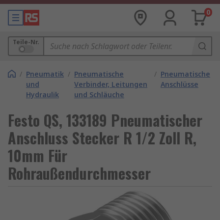
0
Teile-Nr.
/
Pneumatik
/
Pneumatische
/
Pneumatische
und
Verbinder, Leitungen
Anschlüsse
Hydraulik
und Schläuche
Festo QS, 133189 Pneumatischer
Anschluss Stecker R 1/2 Zoll R,
10mm Für
Rohraußendurchmesser