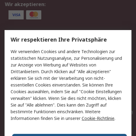
Wir akzeptieren:
Service
Wir respektieren Ihre Privatsphäre
Value Added Services
Lieferlösungen
Wir verwenden Cookies und andere Technologien zur
Rücksendungen
Kontakt
statistischen Nutzungsanalyse, zur Personalisierung und
Hilfe
Privatkunden
zur Anzeige von Werbung auf Websites von
Drittanbietern. Durch Klicken auf "Alle akzeptieren"
Rechtliches
erklären Sie sich mit der Verarbeitung von nicht-
essentiellen Cookies einverstanden. Sie können Ihre
AGB
Datenschutz
Cookies auswählen, indem Sie auf "Cookie Einstellungen
Cookie-Richtlinie
Zahlungsbedingungen
verwalten" klicken. Wenn Sie dies nicht möchten, klicken
Copyright/Impressum
Entsorgung
Sie auf "Alle ablehnen". Dies kann den Zugriff auf
Elektrogeräte/Batterien
bestimmte Funktionen einschränken. Weitere
Informationen finden Sie in unserer
Cookie-Richtlinie
.
Über RS