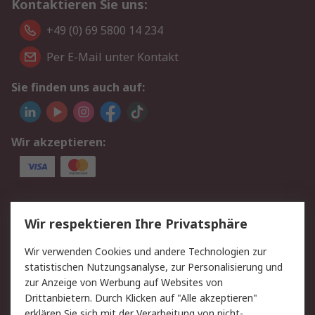
Kontaktieren Sie uns:
+49 (0) 69 5800 14 234
Per E-Mail unter Kontakt
Sie finden uns auch auf:
Wir akzeptieren:
Service
Wir respektieren Ihre Privatsphäre
Value Added Services
Lieferlösungen
Wir verwenden Cookies und andere Technologien zur
Rücksendungen
Kontakt
statistischen Nutzungsanalyse, zur Personalisierung und
Hilfe
Privatkunden
zur Anzeige von Werbung auf Websites von
Drittanbietern. Durch Klicken auf "Alle akzeptieren"
Rechtliches
erklären Sie sich mit der Verarbeitung von nicht-