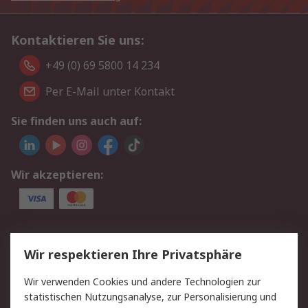
Kontaktieren Sie uns:
+49 (0) 69 5800 14 234
Per E-Mail unter Kontakt
Sie finden uns auch auf:
Wir akzeptieren:
Service
Wir respektieren Ihre Privatsphäre
Value Added Services
Lieferlösungen
Wir verwenden Cookies und andere Technologien zur
Rücksendungen
Kontakt
statistischen Nutzungsanalyse, zur Personalisierung und
Hilfe
Privatkunden