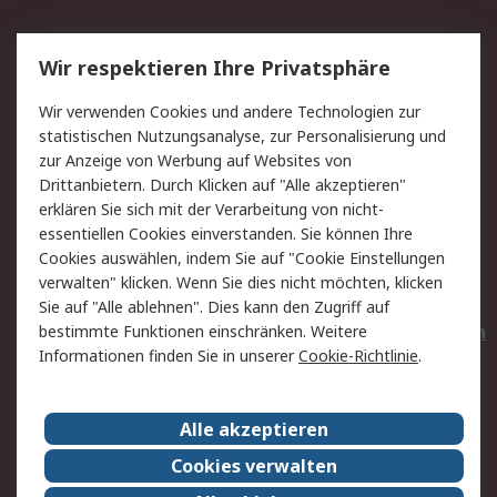
Service
Wir respektieren Ihre Privatsphäre
Value Added Services
Lieferlösungen
Wir verwenden Cookies und andere Technologien zur
Rücksendungen
Kontakt
statistischen Nutzungsanalyse, zur Personalisierung und
Hilfe
Privatkunden
zur Anzeige von Werbung auf Websites von
Drittanbietern. Durch Klicken auf "Alle akzeptieren"
Rechtliches
erklären Sie sich mit der Verarbeitung von nicht-
essentiellen Cookies einverstanden. Sie können Ihre
AGB
Datenschutz
Cookies auswählen, indem Sie auf "Cookie Einstellungen
Cookie-Richtlinie
Zahlungsbedingungen
verwalten" klicken. Wenn Sie dies nicht möchten, klicken
Copyright/Impressum
Entsorgung
Sie auf "Alle ablehnen". Dies kann den Zugriff auf
Elektrogeräte/Batterien
bestimmte Funktionen einschränken. Weitere
Informationen finden Sie in unserer
Cookie-Richtlinie
.
Über RS
Alle akzeptieren
Unternehmen
RS weltweit
Karriere bei RS
Nachhaltigkeit
Cookies verwalten
Qualität/Umwelt/Zertifikate
Presse-Center