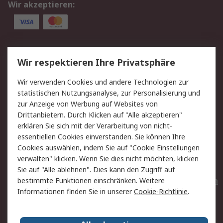
Wir akzeptieren:
Service
Wir respektieren Ihre Privatsphäre
Value Added Services
Lieferlösungen
Wir verwenden Cookies und andere Technologien zur
Rücksendungen
Kontakt
statistischen Nutzungsanalyse, zur Personalisierung und
Hilfe
Privatkunden
zur Anzeige von Werbung auf Websites von
Drittanbietern. Durch Klicken auf "Alle akzeptieren"
Rechtliches
erklären Sie sich mit der Verarbeitung von nicht-
essentiellen Cookies einverstanden. Sie können Ihre
AGB
Datenschutz
Cookies auswählen, indem Sie auf "Cookie Einstellungen
Cookie-Richtlinie
Zahlungsbedingungen
verwalten" klicken. Wenn Sie dies nicht möchten, klicken
Copyright/Impressum
Entsorgung
Sie auf "Alle ablehnen". Dies kann den Zugriff auf
Elektrogeräte/Batterien
bestimmte Funktionen einschränken. Weitere
Informationen finden Sie in unserer
Cookie-Richtlinie
.
Über RS