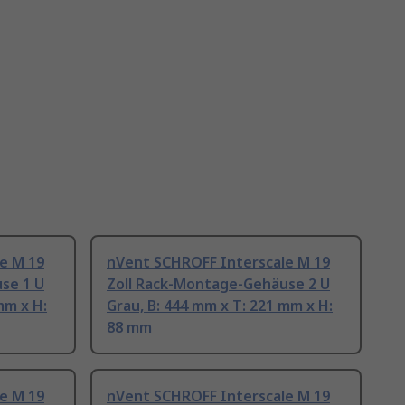
e M 19
nVent SCHROFF Interscale M 19
se 1 U
Zoll Rack-Montage-Gehäuse 2 U
mm x H:
Grau, B: 444 mm x T: 221 mm x H:
88 mm
e M 19
nVent SCHROFF Interscale M 19