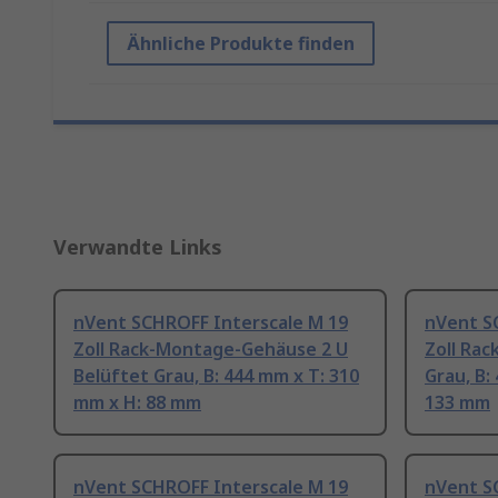
Ähnliche Produkte finden
Verwandte Links
nVent SCHROFF Interscale M 19
nVent S
Zoll Rack-Montage-Gehäuse 2 U
Zoll Ra
Belüftet Grau, B: 444 mm x T: 310
Grau, B:
mm x H: 88 mm
133 mm
nVent SCHROFF Interscale M 19
nVent S