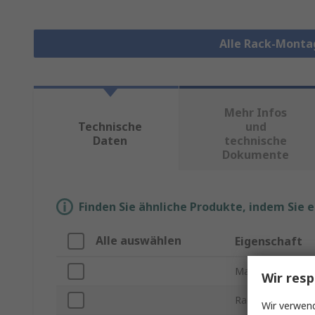
Alle Rack-Monta
Mehr Infos
Technische
und
Daten
technische
Dokumente
Finden Sie ähnliche Produkte, indem Sie 
Alle auswählen
Eigenschaft
Marke
Wir resp
Rack-Einheit
Wir verwend