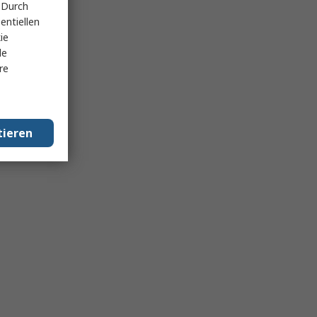
 Durch
entiellen
ie
le
re
tieren