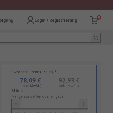
0
olgung
Login / Registrierung
Zwischensumme (1 Stück)*
78,09 €
92,93 €
(ohne MwSt.)
(inkl. MwSt.)
Add
Stück
to
Menge auswählen oder eingeben
Basket