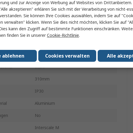
erung und zur Anzeige von Werbung auf Websites von Drittanbietern.
19 Zoll Rack-Montage-Gehäuse
"Alle akzeptieren" erklären Sie sich mit der Verarbeitung von nicht-ess
verstanden. Sie können Ihre Cookies auswählen, indem Sie auf "Cook
310mm
en verwalten" klicken. Wenn Sie dies nicht möchten, klicken Sie auf "Al
Dies kann den Zugriff auf bestimmte Funktionen einschränken. Weite
88mm
en finden Sie in unserer
Cookie-Richtlinie
.
444mm
Grau
e ablehnen
Cookies verwalten
Alle akzep
terial
Stahl
310mm
IP30
rial
Aluminium
ngen
No
Interscale M