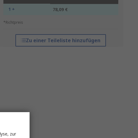
1 +
78,09 €
*Richtpreis
Zu einer Teileliste hinzufügen
yse, zur