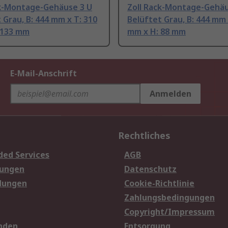
ck-Montage-Gehäuse 3 U
Zoll Rack-Montage-Gehäu
 Grau, B: 444 mm x T: 310
Belüftet Grau, B: 444 mm 
 133 mm
mm x H: 88 mm
E-Mail-Anschrift
Anmelden
Rechtliches
ded Services
AGB
sungen
Datenschutz
dungen
Cookie-Richtlinie
Zahlungsbedingungen
Copyright/Impressum
nden
Entsorgung