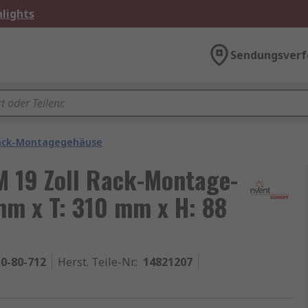
lights
Sendungsverf
ack-Montagegehäuse
M 19 Zoll Rack-Montage-
mm x T: 310 mm x H: 88
0-80-712
Herst. Teile-Nr.
:
14821207