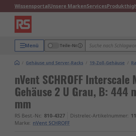
Wissensportal
Unsere Marken
Services
Produkthigh
Menü
Teile-Nr.
/
Gehäuse und Server-Racks
/
19-Zoll-Gehäuse
/
R
nVent SCHROFF Interscale 
Gehäuse 2 U Grau, B: 444 
mm
RS Best.-Nr.
:
810-4327
Distrelec-Artikelnummer
:
11
Marke
:
nVent SCHROFF