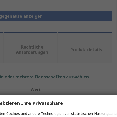
gegehäuse anzeigen
Rechtliche
Produktdetails
Anforderungen
ein oder mehrere Eigenschaften auswählen.
Wert
nVent SCHROFF
ektieren Ihre Privatsphäre
2U
en Cookies und andere Technologien zur statistischen Nutzungsanal