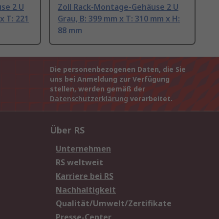
se 2 U
Zoll Rack-Montage-Gehäuse 2 U
x T: 221
Grau, B: 399 mm x T: 310 mm x H:
88 mm
Die personenbezogenen Daten, die Sie
uns bei Anmeldung zur Verfügung
stellen, werden gemäß der
Datenschutzerklärung
verarbeitet.
Über RS
Unternehmen
RS weltweit
Karriere bei RS
Nachhaltigkeit
Qualität/Umwelt/Zertifikate
Presse-Center