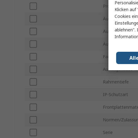
Personalisi
Produkt Typ
Klicken auf 
Cookies ein
Äußere Tiefe
Einstellung
ablehnen". 
Äußere Höhe
Information
Äußere Breite
Farbe
All
Außengehäuse-Ma
Rahmentiefe
IP-Schutzart
Frontplattenmate
Normen/Zulassu
Serie